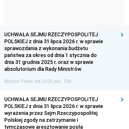
1954
1953
1952
1951
1950
1949
1948
1947
1946
UCHWAŁA SEJMU RZECZYPOSPOLITEJ
1939
1938
1937
POLSKIEJ z dnia 31 lipca 2026 r. w sprawie
sprawozdania z wykonania budżetu
1936
1930
państwa za okres od dnia 1 stycznia do
dnia 31 grudnia 2025 r. oraz w sprawie
absolutorium dla Rady Ministrów
Monitor Polski rok 2026 poz. 756
UCHWAŁA SEJMU RZECZYPOSPOLITEJ
POLSKIEJ z dnia 31 lipca 2026 r. w sprawie
wyrażenia przez Sejm Rzeczypospolitej
Polskiej zgody na zatrzymanie i
tymczasowe aresztowanie posła