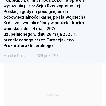
POLSKIEJ z dnia 31 lipca 2026 r. w sprawie
1993
1992
1991
wyrażenia przez Sejm Rzeczypospolitej
Polskiej zgody na pociągnięcie do
1990
1989
1988
odpowiedzialności karnej posła Wojciecha
1987
1986
1985
Króla za czyn określony w punkcie drugim
wniosku z dnia 4 maja 2026 r.,
1984
1983
1982
uzupełnionego w dniu 28 maja 2026 r.,
1981
1980
1979
przedłożonego przez Europejskiego
Prokuratora Generalnego
1978
1977
1976
1975
1974
1973
Monitor Polski rok 2026 poz. 753
1972
1971
1970
1969
1968
1967
1966
1965
1964
1963
1962
1961
REKLAMA
1960
1959
1958
1957
1956
1955