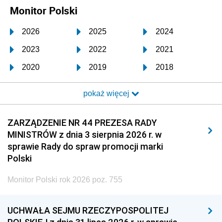
Monitor Polski
2026
2025
2024
2023
2022
2021
2020
2019
2018
2017
2016
2015
pokaż więcej
2014
2013
2012
2011
2010
2009
ZARZĄDZENIE NR 44 PREZESA RADY
MINISTRÓW z dnia 3 sierpnia 2026 r. w
2008
2007
2006
sprawie Rady do spraw promocji marki
2005
2004
2003
Polski
2002
2001
2000
Monitor Polski rok 2026 poz. 755
1999
1998
1997
UCHWAŁA SEJMU RZECZYPOSPOLITEJ
1996
1995
1994