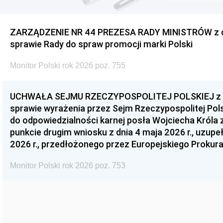
ZARZĄDZENIE NR 44 PREZESA RADY MINISTRÓW z dnia
sprawie Rady do spraw promocji marki Polski
Monitor Polski rok 2026 poz. 755
UCHWAŁA SEJMU RZECZYPOSPOLITEJ POLSKIEJ z dnia
sprawie wyrażenia przez Sejm Rzeczypospolitej Pols
do odpowiedzialności karnej posła Wojciecha Króla 
punkcie drugim wniosku z dnia 4 maja 2026 r., uzupe
2026 r., przedłożonego przez Europejskiego Prokur
Monitor Polski rok 2026 poz. 753