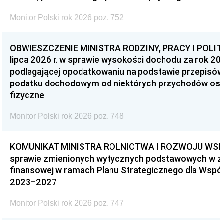
Monitor Polski rok 2026 poz. 752
OBWIESZCZENIE MINISTRA RODZINY, PRACY I POLIT
lipca 2026 r. w sprawie wysokości dochodu za rok 20
podlegającej opodatkowaniu na podstawie przepis
podatku dochodowym od niektórych przychodów os
fizyczne
Monitor Polski rok 2026 poz. 748
KOMUNIKAT MINISTRA ROLNICTWA I ROZWOJU WSI z d
sprawie zmienionych wytycznych podstawowych w 
finansowej w ramach Planu Strategicznego dla Wspóln
2023–2027
Monitor Polski rok 2026 poz. 747