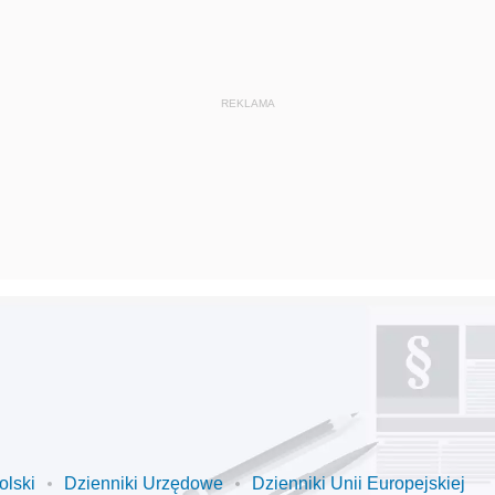
olski
Dzienniki Urzędowe
Dzienniki Unii Europejskiej