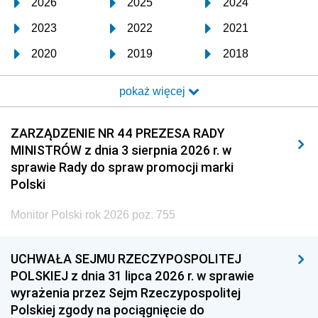
2026
2025
2024
2023
2022
2021
2020
2019
2018
2017
2016
2015
pokaż więcej
2014
2013
2012
2011
2010
2009
ZARZĄDZENIE NR 44 PREZESA RADY
MINISTRÓW z dnia 3 sierpnia 2026 r. w
2008
2007
2006
sprawie Rady do spraw promocji marki
2005
2004
2003
Polski
2002
2001
2000
Monitor Polski rok 2026 poz. 755
1999
1998
1997
UCHWAŁA SEJMU RZECZYPOSPOLITEJ
1996
1995
1994
POLSKIEJ z dnia 31 lipca 2026 r. w sprawie
1993
1992
1991
wyrażenia przez Sejm Rzeczypospolitej
Polskiej zgody na pociągnięcie do
1990
1989
1988