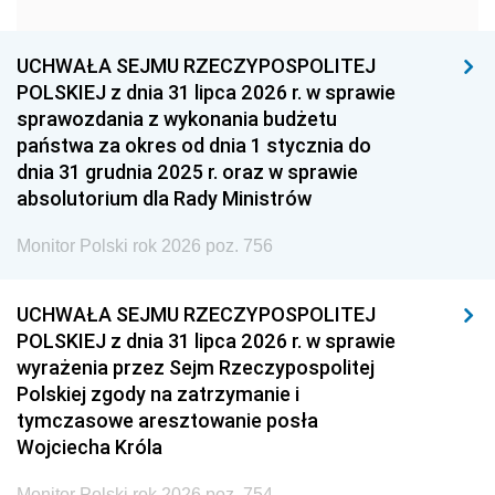
1951
1950
1949
1948
1947
1946
UCHWAŁA SEJMU RZECZYPOSPOLITEJ
1939
1938
1937
POLSKIEJ z dnia 31 lipca 2026 r. w sprawie
sprawozdania z wykonania budżetu
1936
1930
państwa za okres od dnia 1 stycznia do
dnia 31 grudnia 2025 r. oraz w sprawie
absolutorium dla Rady Ministrów
Monitor Polski rok 2026 poz. 756
UCHWAŁA SEJMU RZECZYPOSPOLITEJ
POLSKIEJ z dnia 31 lipca 2026 r. w sprawie
wyrażenia przez Sejm Rzeczypospolitej
Polskiej zgody na zatrzymanie i
tymczasowe aresztowanie posła
Wojciecha Króla
Monitor Polski rok 2026 poz. 754