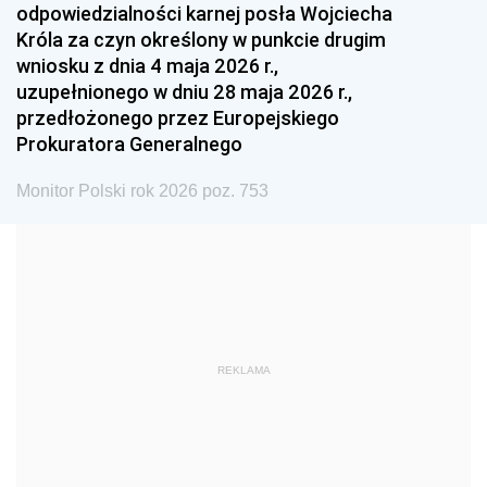
odpowiedzialności karnej posła Wojciecha
1987
1986
1985
Króla za czyn określony w punkcie drugim
wniosku z dnia 4 maja 2026 r.,
1984
1983
1982
uzupełnionego w dniu 28 maja 2026 r.,
1981
1980
1979
przedłożonego przez Europejskiego
Prokuratora Generalnego
1978
1977
1976
1975
1974
1973
Monitor Polski rok 2026 poz. 753
1972
1971
1970
1969
1968
1967
1966
1965
1964
1963
1962
1961
REKLAMA
1960
1959
1958
1957
1956
1955
1954
1953
1952