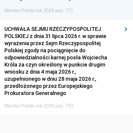
1954
1953
1952
Monitor Polski rok 2026 poz. 771
1951
1950
1949
1948
1947
1946
UCHWAŁA SEJMU RZECZYPOSPOLITEJ
1939
1938
1937
POLSKIEJ z dnia 31 lipca 2026 r. w sprawie
wyrażenia przez Sejm Rzeczypospolitej
1936
1930
Polskiej zgody na pociągnięcie do
odpowiedzialności karnej posła Wojciecha
Króla za czyn określony w punkcie drugim
wniosku z dnia 4 maja 2026 r.,
uzupełnionego w dniu 28 maja 2026 r.,
przedłożonego przez Europejskiego
Prokuratora Generalnego
Monitor Polski rok 2026 poz. 753