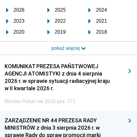
2026
2025
2024
2023
2022
2021
2020
2019
2018
2017
2016
2015
pokaż więcej
2014
2013
2012
2011
2010
2009
KOMUNIKAT PREZESA PAŃSTWOWEJ
AGENCJI ATOMISTYKI z dnia 4 sierpnia
2008
2007
2006
2026 r. w sprawie sytuacji radiacyjnej kraju
2005
2004
2003
w II kwartale 2026 r.
2002
2001
2000
Monitor Polski rok 2026 poz. 772
1999
1998
1997
ZARZĄDZENIE NR 44 PREZESA RADY
1996
1995
1994
MINISTRÓW z dnia 3 sierpnia 2026 r. w
1993
1992
1991
sprawie Rady do spraw promocji marki