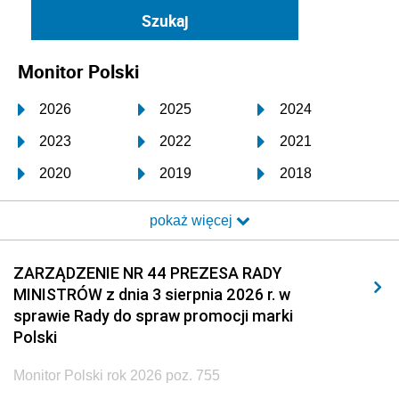
Monitor Polski
2026
2025
2024
2023
2022
2021
2020
2019
2018
2017
2016
2015
pokaż więcej
2014
2013
2012
2011
2010
2009
ZARZĄDZENIE NR 44 PREZESA RADY
MINISTRÓW z dnia 3 sierpnia 2026 r. w
2008
2007
2006
sprawie Rady do spraw promocji marki
2005
2004
2003
Polski
2002
2001
2000
Monitor Polski rok 2026 poz. 755
1999
1998
1997