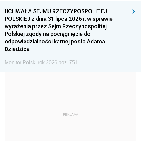
UCHWAŁA SEJMU RZECZYPOSPOLITEJ
1996
1995
1994
POLSKIEJ z dnia 31 lipca 2026 r. w sprawie
1993
1992
1991
wyrażenia przez Sejm Rzeczypospolitej
Polskiej zgody na pociągnięcie do
1990
1989
1988
odpowiedzialności karnej posła Adama
1987
1986
1985
Dziedzica
1984
1983
1982
Monitor Polski rok 2026 poz. 751
1981
1980
1979
1978
1977
1976
1975
1974
1973
1972
1971
1970
1969
1968
1967
REKLAMA
1966
1965
1964
1963
1962
1961