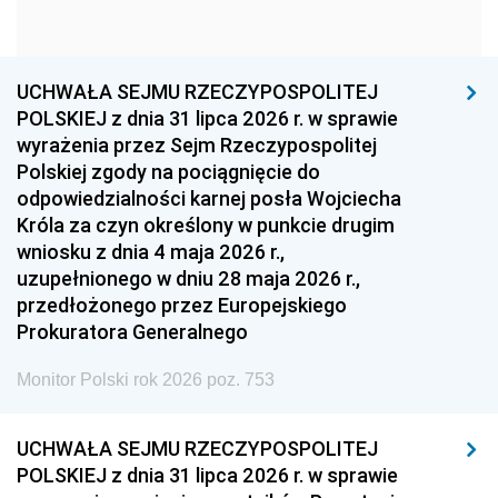
1960
1959
1958
1957
1956
1955
UCHWAŁA SEJMU RZECZYPOSPOLITEJ
1954
1953
1952
POLSKIEJ z dnia 31 lipca 2026 r. w sprawie
1951
1950
1949
wyrażenia przez Sejm Rzeczypospolitej
Polskiej zgody na pociągnięcie do
1948
1947
1946
odpowiedzialności karnej posła Wojciecha
1939
1938
1937
Króla za czyn określony w punkcie drugim
wniosku z dnia 4 maja 2026 r.,
1936
1930
uzupełnionego w dniu 28 maja 2026 r.,
przedłożonego przez Europejskiego
Prokuratora Generalnego
Monitor Polski rok 2026 poz. 753
UCHWAŁA SEJMU RZECZYPOSPOLITEJ
POLSKIEJ z dnia 31 lipca 2026 r. w sprawie