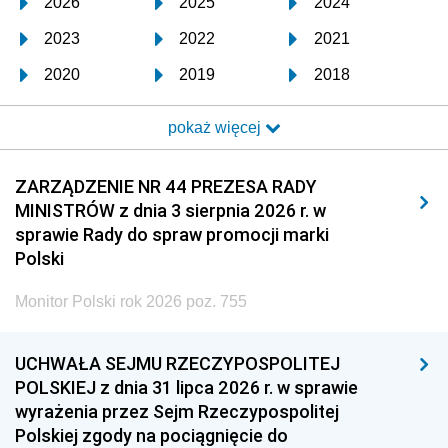
2026
2025
2024
2023
2022
2021
2020
2019
2018
2017
2016
2015
pokaż więcej
2014
2013
2012
2011
2010
2009
ZARZĄDZENIE NR 44 PREZESA RADY
MINISTRÓW z dnia 3 sierpnia 2026 r. w
2008
2007
2006
sprawie Rady do spraw promocji marki
2005
2004
2003
Polski
2002
2001
2000
Monitor Polski rok 2026 poz. 755
1999
1998
1997
UCHWAŁA SEJMU RZECZYPOSPOLITEJ
1996
1995
1994
POLSKIEJ z dnia 31 lipca 2026 r. w sprawie
1993
1992
1991
wyrażenia przez Sejm Rzeczypospolitej
Polskiej zgody na pociągnięcie do
1990
1989
1988