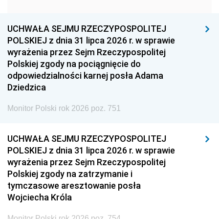
1951
1950
1949
1948
1947
1946
UCHWAŁA SEJMU RZECZYPOSPOLITEJ
1939
1938
1937
POLSKIEJ z dnia 31 lipca 2026 r. w sprawie
wyrażenia przez Sejm Rzeczypospolitej
1936
1930
Polskiej zgody na pociągnięcie do
odpowiedzialności karnej posła Adama
Dziedzica
Monitor Polski rok 2026 poz. 751
UCHWAŁA SEJMU RZECZYPOSPOLITEJ
POLSKIEJ z dnia 31 lipca 2026 r. w sprawie
wyrażenia przez Sejm Rzeczypospolitej
Polskiej zgody na zatrzymanie i
tymczasowe aresztowanie posła
Wojciecha Króla
Monitor Polski rok 2026 poz. 754