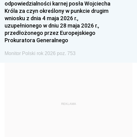
odpowiedzialności karnej posła Wojciecha
1987
1986
1985
Króla za czyn określony w punkcie drugim
wniosku z dnia 4 maja 2026 r.,
1984
1983
1982
uzupełnionego w dniu 28 maja 2026 r.,
1981
1980
1979
przedłożonego przez Europejskiego
Prokuratora Generalnego
1978
1977
1976
1975
1974
1973
Monitor Polski rok 2026 poz. 753
1972
1971
1970
1969
1968
1967
1966
1965
1964
1963
1962
1961
REKLAMA
1960
1959
1958
1957
1956
1955
1954
1953
1952