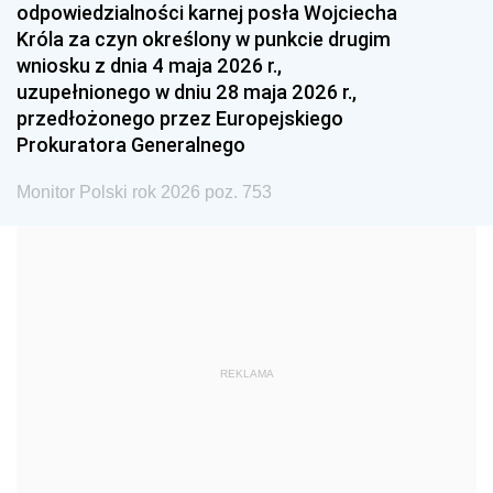
odpowiedzialności karnej posła Wojciecha
1987
1986
1985
Króla za czyn określony w punkcie drugim
wniosku z dnia 4 maja 2026 r.,
1984
1983
1982
uzupełnionego w dniu 28 maja 2026 r.,
1981
1980
1979
przedłożonego przez Europejskiego
Prokuratora Generalnego
1978
1977
1976
1975
1974
1973
Monitor Polski rok 2026 poz. 753
1972
1971
1970
1969
1968
1967
1966
1965
1964
1963
1962
1961
REKLAMA
1960
1959
1958
1957
1956
1955
1954
1953
1952