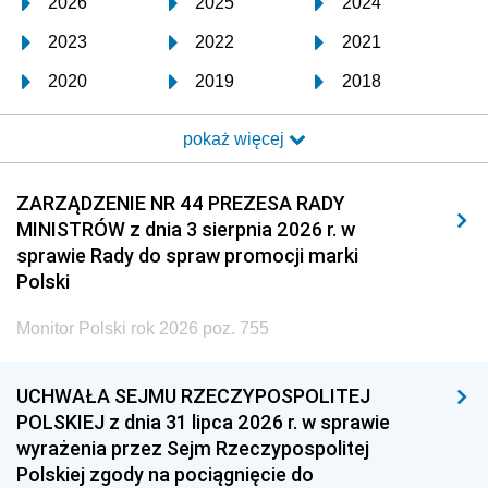
2026
2025
2024
2023
2022
2021
2020
2019
2018
2017
2016
2015
pokaż więcej
2014
2013
2012
2011
2010
2009
ZARZĄDZENIE NR 44 PREZESA RADY
MINISTRÓW z dnia 3 sierpnia 2026 r. w
2008
2007
2006
sprawie Rady do spraw promocji marki
2005
2004
2003
Polski
2002
2001
2000
Monitor Polski rok 2026 poz. 755
1999
1998
1997
UCHWAŁA SEJMU RZECZYPOSPOLITEJ
1996
1995
1994
POLSKIEJ z dnia 31 lipca 2026 r. w sprawie
1993
1992
1991
wyrażenia przez Sejm Rzeczypospolitej
Polskiej zgody na pociągnięcie do
1990
1989
1988