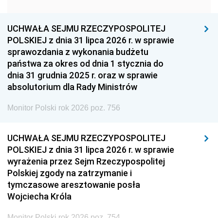
1951
1950
1949
1948
1947
1946
UCHWAŁA SEJMU RZECZYPOSPOLITEJ
1939
1938
1937
POLSKIEJ z dnia 31 lipca 2026 r. w sprawie
sprawozdania z wykonania budżetu
1936
1930
państwa za okres od dnia 1 stycznia do
dnia 31 grudnia 2025 r. oraz w sprawie
absolutorium dla Rady Ministrów
Monitor Polski rok 2026 poz. 756
UCHWAŁA SEJMU RZECZYPOSPOLITEJ
POLSKIEJ z dnia 31 lipca 2026 r. w sprawie
wyrażenia przez Sejm Rzeczypospolitej
Polskiej zgody na zatrzymanie i
tymczasowe aresztowanie posła
Wojciecha Króla
Monitor Polski rok 2026 poz. 754