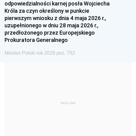
odpowiedzialności karnej posła Wojciecha
1987
1986
1985
Króla za czyn określony w punkcie
pierwszym wniosku z dnia 4 maja 2026 r.,
1984
1983
1982
uzupełnionego w dniu 28 maja 2026 r.,
1981
1980
1979
przedłożonego przez Europejskiego
Prokuratora Generalnego
1978
1977
1976
1975
1974
1973
Monitor Polski rok 2026 poz. 752
1972
1971
1970
1969
1968
1967
1966
1965
1964
1963
1962
1961
REKLAMA
1960
1959
1958
1957
1956
1955
1954
1953
1952