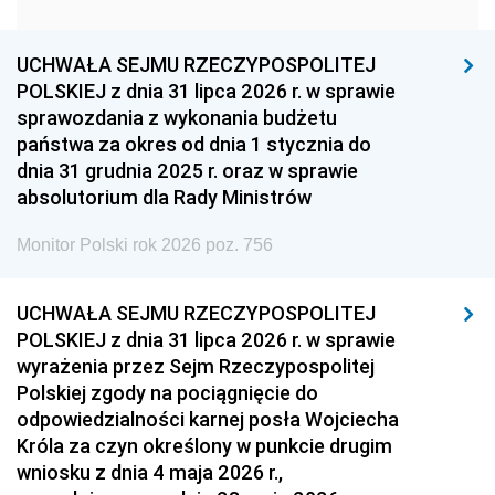
1951
1950
1949
1948
1947
1946
UCHWAŁA SEJMU RZECZYPOSPOLITEJ
1939
1938
1937
POLSKIEJ z dnia 31 lipca 2026 r. w sprawie
sprawozdania z wykonania budżetu
1936
1930
państwa za okres od dnia 1 stycznia do
dnia 31 grudnia 2025 r. oraz w sprawie
absolutorium dla Rady Ministrów
Monitor Polski rok 2026 poz. 756
UCHWAŁA SEJMU RZECZYPOSPOLITEJ
POLSKIEJ z dnia 31 lipca 2026 r. w sprawie
wyrażenia przez Sejm Rzeczypospolitej
Polskiej zgody na pociągnięcie do
odpowiedzialności karnej posła Wojciecha
Króla za czyn określony w punkcie drugim
wniosku z dnia 4 maja 2026 r.,