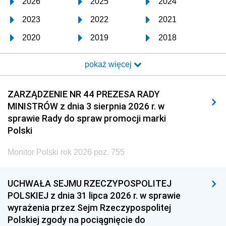
2026
2025
2024
2023
2022
2021
2020
2019
2018
2017
2016
2015
pokaż więcej
2014
2013
2012
2011
2010
2009
ZARZĄDZENIE NR 44 PREZESA RADY
MINISTRÓW z dnia 3 sierpnia 2026 r. w
2008
2007
2006
sprawie Rady do spraw promocji marki
2005
2004
2003
Polski
2002
2001
2000
Monitor Polski rok 2026 poz. 755
1999
1998
1997
UCHWAŁA SEJMU RZECZYPOSPOLITEJ
1996
1995
1994
POLSKIEJ z dnia 31 lipca 2026 r. w sprawie
1993
1992
1991
wyrażenia przez Sejm Rzeczypospolitej
Polskiej zgody na pociągnięcie do
1990
1989
1988