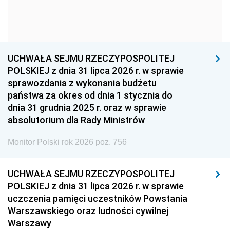
1963
1962
1961
1960
1959
1958
1957
1956
1955
UCHWAŁA SEJMU RZECZYPOSPOLITEJ
1954
1953
1952
POLSKIEJ z dnia 31 lipca 2026 r. w sprawie
1951
1950
1949
sprawozdania z wykonania budżetu
państwa za okres od dnia 1 stycznia do
1948
1947
1946
dnia 31 grudnia 2025 r. oraz w sprawie
1939
1938
1937
absolutorium dla Rady Ministrów
1936
1930
Monitor Polski rok 2026 poz. 756
UCHWAŁA SEJMU RZECZYPOSPOLITEJ
POLSKIEJ z dnia 31 lipca 2026 r. w sprawie
uczczenia pamięci uczestników Powstania
Warszawskiego oraz ludności cywilnej
Warszawy