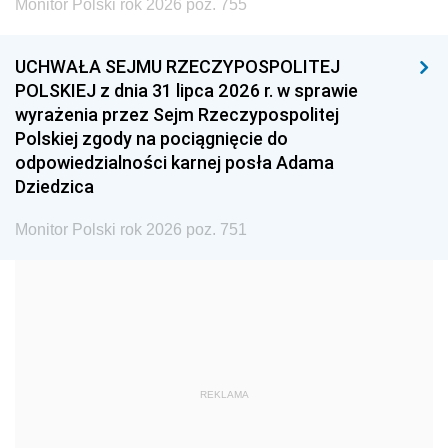
Monitor Polski rok 2026 poz. 755
1999
1998
1997
UCHWAŁA SEJMU RZECZYPOSPOLITEJ
1996
1995
1994
POLSKIEJ z dnia 31 lipca 2026 r. w sprawie
1993
1992
1991
wyrażenia przez Sejm Rzeczypospolitej
Polskiej zgody na pociągnięcie do
1990
1989
1988
odpowiedzialności karnej posła Adama
1987
1986
1985
Dziedzica
1984
1983
1982
Monitor Polski rok 2026 poz. 751
1981
1980
1979
1978
1977
1976
1975
1974
1973
1972
1971
1970
1969
1968
1967
REKLAMA
1966
1965
1964