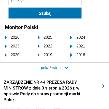
Monitor Polski
2026
2025
2024
2023
2022
2021
2020
2019
2018
2017
2016
2015
pokaż więcej
2014
2013
2012
2011
2010
2009
ZARZĄDZENIE NR 44 PREZESA RADY
MINISTRÓW z dnia 3 sierpnia 2026 r. w
2008
2007
2006
sprawie Rady do spraw promocji marki
2005
2004
2003
Polski
2002
2001
2000