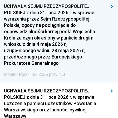
UCHWAŁA SEJMU RZECZYPOSPOLITEJ
1954
1953
1952
POLSKIEJ z dnia 31 lipca 2026 r. w sprawie
1951
1950
1949
wyrażenia przez Sejm Rzeczypospolitej
Polskiej zgody na pociągnięcie do
1948
1947
1946
odpowiedzialności karnej posła Wojciecha
1939
1938
1937
Króla za czyn określony w punkcie drugim
wniosku z dnia 4 maja 2026 r.,
1936
1930
uzupełnionego w dniu 28 maja 2026 r.,
przedłożonego przez Europejskiego
Prokuratora Generalnego
Monitor Polski rok 2026 poz. 753
UCHWAŁA SEJMU RZECZYPOSPOLITEJ
POLSKIEJ z dnia 31 lipca 2026 r. w sprawie
uczczenia pamięci uczestników Powstania
Warszawskiego oraz ludności cywilnej
Warszawy