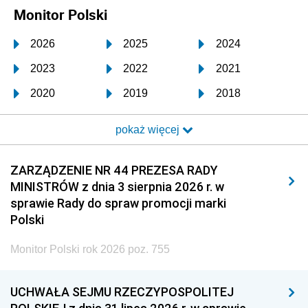
Monitor Polski
2026
2025
2024
2023
2022
2021
2020
2019
2018
2017
2016
2015
pokaż więcej
2014
2013
2012
2011
2010
2009
ZARZĄDZENIE NR 44 PREZESA RADY
MINISTRÓW z dnia 3 sierpnia 2026 r. w
2008
2007
2006
sprawie Rady do spraw promocji marki
2005
2004
2003
Polski
2002
2001
2000
Monitor Polski rok 2026 poz. 755
1999
1998
1997
UCHWAŁA SEJMU RZECZYPOSPOLITEJ
1996
1995
1994