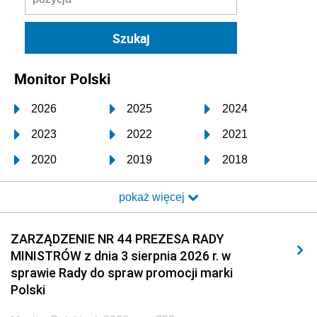
Monitor Polski
2026
2025
2024
2023
2022
2021
2020
2019
2018
2017
2016
2015
pokaż więcej
2014
2013
2012
2011
2010
2009
ZARZĄDZENIE NR 44 PREZESA RADY
MINISTRÓW z dnia 3 sierpnia 2026 r. w
2008
2007
2006
sprawie Rady do spraw promocji marki
2005
2004
2003
Polski
2002
2001
2000