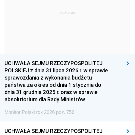
1963
1962
1961
REKLAMA
1960
1959
1958
1957
1956
1955
1954
1953
1952
1951
1950
1949
1948
1947
1946
UCHWAŁA SEJMU RZECZYPOSPOLITEJ
1939
1938
1937
POLSKIEJ z dnia 31 lipca 2026 r. w sprawie
sprawozdania z wykonania budżetu
1936
1930
państwa za okres od dnia 1 stycznia do
dnia 31 grudnia 2025 r. oraz w sprawie
absolutorium dla Rady Ministrów
Monitor Polski rok 2026 poz. 756
UCHWAŁA SEJMU RZECZYPOSPOLITEJ