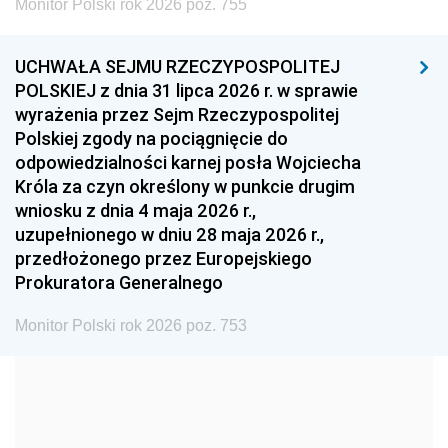
Monitor Polski rok 2026 poz. 755
1999
1998
1997
UCHWAŁA SEJMU RZECZYPOSPOLITEJ
1996
1995
1994
POLSKIEJ z dnia 31 lipca 2026 r. w sprawie
1993
1992
1991
wyrażenia przez Sejm Rzeczypospolitej
Polskiej zgody na pociągnięcie do
1990
1989
1988
odpowiedzialności karnej posła Wojciecha
1987
1986
1985
Króla za czyn określony w punkcie drugim
wniosku z dnia 4 maja 2026 r.,
1984
1983
1982
uzupełnionego w dniu 28 maja 2026 r.,
1981
1980
1979
przedłożonego przez Europejskiego
Prokuratora Generalnego
1978
1977
1976
1975
1974
1973
Monitor Polski rok 2026 poz. 753
1972
1971
1970
1969
1968
1967
1966
1965
1964