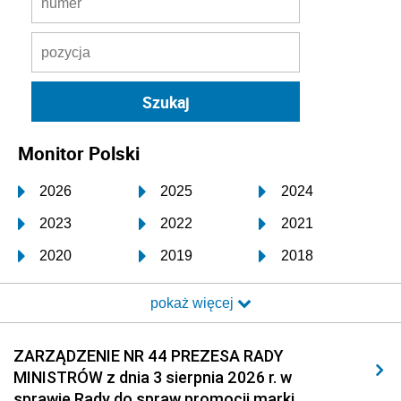
Monitor Polski
2026
2025
2024
2023
2022
2021
2020
2019
2018
2017
2016
2015
pokaż więcej
2014
2013
2012
2011
2010
2009
ZARZĄDZENIE NR 44 PREZESA RADY
MINISTRÓW z dnia 3 sierpnia 2026 r. w
2008
2007
2006
sprawie Rady do spraw promocji marki