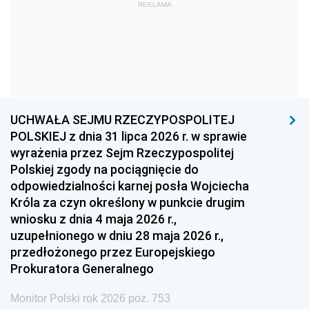
1969
1968
1967
REKLAMA
1966
1965
1964
1963
1962
1961
1960
1959
1958
1957
1956
1955
UCHWAŁA SEJMU RZECZYPOSPOLITEJ
1954
1953
1952
POLSKIEJ z dnia 31 lipca 2026 r. w sprawie
1951
1950
1949
wyrażenia przez Sejm Rzeczypospolitej
Polskiej zgody na pociągnięcie do
1948
1947
1946
odpowiedzialności karnej posła Wojciecha
1939
1938
1937
Króla za czyn określony w punkcie drugim
wniosku z dnia 4 maja 2026 r.,
1936
1930
uzupełnionego w dniu 28 maja 2026 r.,
przedłożonego przez Europejskiego
Prokuratora Generalnego
Monitor Polski rok 2026 poz. 753