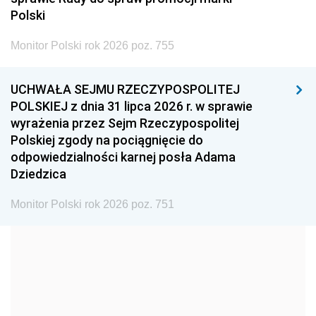
2005
2004
2003
Polski
2002
2001
2000
Monitor Polski rok 2026 poz. 755
1999
1998
1997
UCHWAŁA SEJMU RZECZYPOSPOLITEJ
1996
1995
1994
POLSKIEJ z dnia 31 lipca 2026 r. w sprawie
1993
1992
1991
wyrażenia przez Sejm Rzeczypospolitej
Polskiej zgody na pociągnięcie do
1990
1989
1988
odpowiedzialności karnej posła Adama
1987
1986
1985
Dziedzica
1984
1983
1982
Monitor Polski rok 2026 poz. 751
1981
1980
1979
1978
1977
1976
1975
1974
1973
1972
1971
1970