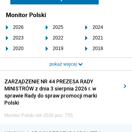
Monitor Polski
2026
2025
2024
2023
2022
2021
2020
2019
2018
2017
2016
2015
pokaż więcej
2014
2013
2012
2011
2010
2009
ZARZĄDZENIE NR 44 PREZESA RADY
MINISTRÓW z dnia 3 sierpnia 2026 r. w
2008
2007
2006
sprawie Rady do spraw promocji marki
2005
2004
2003
Polski
2002
2001
2000
Monitor Polski rok 2026 poz. 755
1999
1998
1997