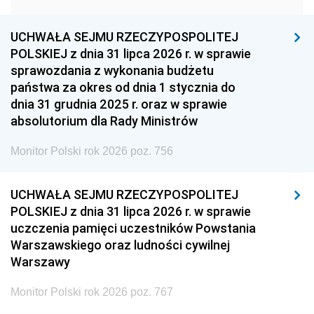
1957
1956
1955
UCHWAŁA SEJMU RZECZYPOSPOLITEJ
1954
1953
1952
POLSKIEJ z dnia 31 lipca 2026 r. w sprawie
1951
1950
1949
sprawozdania z wykonania budżetu
państwa za okres od dnia 1 stycznia do
1948
1947
1946
dnia 31 grudnia 2025 r. oraz w sprawie
1939
1938
1937
absolutorium dla Rady Ministrów
1936
1930
Monitor Polski rok 2026 poz. 756
UCHWAŁA SEJMU RZECZYPOSPOLITEJ
POLSKIEJ z dnia 31 lipca 2026 r. w sprawie
uczczenia pamięci uczestników Powstania
Warszawskiego oraz ludności cywilnej
Warszawy
Monitor Polski rok 2026 poz. 767