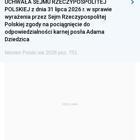
UCHWAŁA SEJMU RZECZYPOSPOLITEJ
1996
1995
1994
POLSKIEJ z dnia 31 lipca 2026 r. w sprawie
1993
1992
1991
wyrażenia przez Sejm Rzeczypospolitej
Polskiej zgody na pociągnięcie do
1990
1989
1988
odpowiedzialności karnej posła Adama
1987
1986
1985
Dziedzica
1984
1983
1982
Monitor Polski rok 2026 poz. 751
1981
1980
1979
1978
1977
1976
1975
1974
1973
1972
1971
1970
1969
1968
1967
REKLAMA
1966
1965
1964
1963
1962
1961
1960
1959
1958