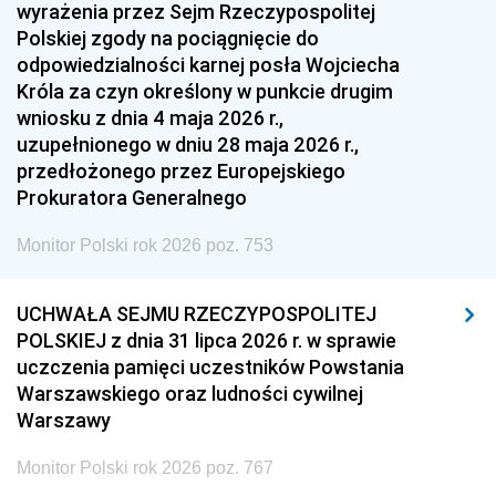
1951
1950
1949
wyrażenia przez Sejm Rzeczypospolitej
Polskiej zgody na pociągnięcie do
1948
1947
1946
odpowiedzialności karnej posła Wojciecha
1939
1938
1937
Króla za czyn określony w punkcie drugim
wniosku z dnia 4 maja 2026 r.,
1936
1930
uzupełnionego w dniu 28 maja 2026 r.,
przedłożonego przez Europejskiego
Prokuratora Generalnego
Monitor Polski rok 2026 poz. 753
UCHWAŁA SEJMU RZECZYPOSPOLITEJ
POLSKIEJ z dnia 31 lipca 2026 r. w sprawie
uczczenia pamięci uczestników Powstania
Warszawskiego oraz ludności cywilnej
Warszawy
Monitor Polski rok 2026 poz. 767