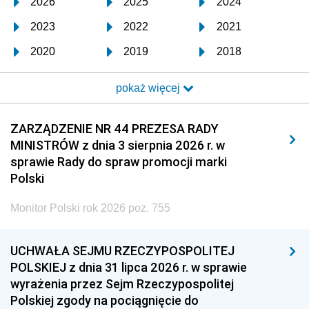
2026
2025
2024
2023
2022
2021
2020
2019
2018
2017
2016
2015
pokaż więcej
2014
2013
2012
2011
2010
2009
ZARZĄDZENIE NR 44 PREZESA RADY
MINISTRÓW z dnia 3 sierpnia 2026 r. w
2008
2007
2006
sprawie Rady do spraw promocji marki
2005
2004
2003
Polski
2002
2001
2000
Monitor Polski rok 2026 poz. 755
1999
1998
1997
UCHWAŁA SEJMU RZECZYPOSPOLITEJ
1996
1995
1994
POLSKIEJ z dnia 31 lipca 2026 r. w sprawie
1993
1992
1991
wyrażenia przez Sejm Rzeczypospolitej
Polskiej zgody na pociągnięcie do
1990
1989
1988