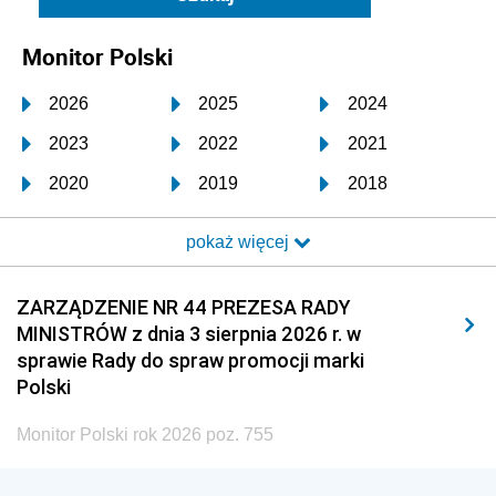
Monitor Polski
2026
2025
2024
2023
2022
2021
2020
2019
2018
2017
2016
2015
pokaż więcej
2014
2013
2012
2011
2010
2009
ZARZĄDZENIE NR 44 PREZESA RADY
MINISTRÓW z dnia 3 sierpnia 2026 r. w
2008
2007
2006
sprawie Rady do spraw promocji marki
2005
2004
2003
Polski
2002
2001
2000
Monitor Polski rok 2026 poz. 755
1999
1998
1997