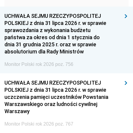
1957
1956
1955
UCHWAŁA SEJMU RZECZYPOSPOLITEJ
1954
1953
1952
POLSKIEJ z dnia 31 lipca 2026 r. w sprawie
1951
1950
1949
sprawozdania z wykonania budżetu
państwa za okres od dnia 1 stycznia do
1948
1947
1946
dnia 31 grudnia 2025 r. oraz w sprawie
1939
1938
1937
absolutorium dla Rady Ministrów
1936
1930
Monitor Polski rok 2026 poz. 756
UCHWAŁA SEJMU RZECZYPOSPOLITEJ
POLSKIEJ z dnia 31 lipca 2026 r. w sprawie
uczczenia pamięci uczestników Powstania
Warszawskiego oraz ludności cywilnej
Warszawy
Monitor Polski rok 2026 poz. 767