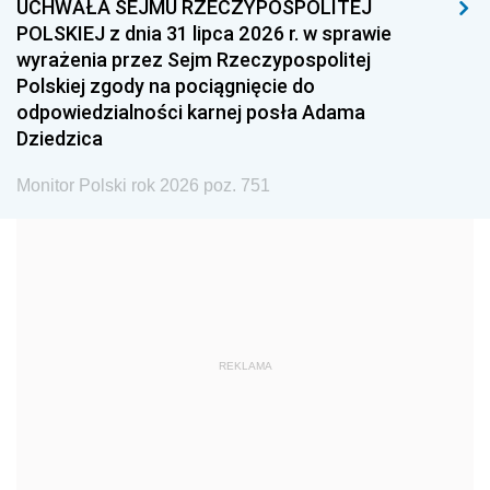
UCHWAŁA SEJMU RZECZYPOSPOLITEJ
1996
1995
1994
POLSKIEJ z dnia 31 lipca 2026 r. w sprawie
1993
1992
1991
wyrażenia przez Sejm Rzeczypospolitej
Polskiej zgody na pociągnięcie do
1990
1989
1988
odpowiedzialności karnej posła Adama
1987
1986
1985
Dziedzica
1984
1983
1982
Monitor Polski rok 2026 poz. 751
1981
1980
1979
1978
1977
1976
1975
1974
1973
1972
1971
1970
1969
1968
1967
REKLAMA
1966
1965
1964
1963
1962
1961
1960
1959
1958