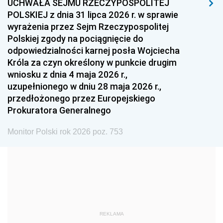
UCHWAŁA SEJMU RZECZYPOSPOLITEJ
1996
1995
1994
POLSKIEJ z dnia 31 lipca 2026 r. w sprawie
1993
1992
1991
wyrażenia przez Sejm Rzeczypospolitej
Polskiej zgody na pociągnięcie do
1990
1989
1988
odpowiedzialności karnej posła Wojciecha
1987
1986
1985
Króla za czyn określony w punkcie drugim
wniosku z dnia 4 maja 2026 r.,
1984
1983
1982
uzupełnionego w dniu 28 maja 2026 r.,
1981
1980
1979
przedłożonego przez Europejskiego
Prokuratora Generalnego
1978
1977
1976
1975
1974
1973
Monitor Polski rok 2026 poz. 753
1972
1971
1970
1969
1968
1967
1966
1965
1964
1963
1962
1961
REKLAMA
1960
1959
1958