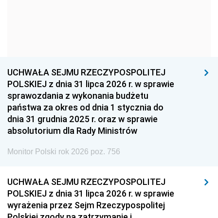
1957
1956
1955
1954
1953
1952
1951
1950
1949
1948
1947
1946
UCHWAŁA SEJMU RZECZYPOSPOLITEJ
1939
1938
1937
POLSKIEJ z dnia 31 lipca 2026 r. w sprawie
sprawozdania z wykonania budżetu
1936
1930
państwa za okres od dnia 1 stycznia do
dnia 31 grudnia 2025 r. oraz w sprawie
absolutorium dla Rady Ministrów
Monitor Polski rok 2026 poz. 756
UCHWAŁA SEJMU RZECZYPOSPOLITEJ
POLSKIEJ z dnia 31 lipca 2026 r. w sprawie
wyrażenia przez Sejm Rzeczypospolitej
Polskiej zgody na zatrzymanie i