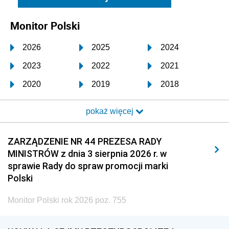
Monitor Polski
2026
2025
2024
2023
2022
2021
2020
2019
2018
2017
2016
2015
pokaż więcej
2014
2013
2012
2011
2010
2009
ZARZĄDZENIE NR 44 PREZESA RADY
MINISTRÓW z dnia 3 sierpnia 2026 r. w
2008
2007
2006
sprawie Rady do spraw promocji marki
2005
2004
2003
Polski
2002
2001
2000
Monitor Polski rok 2026 poz. 755
1999
1998
1997