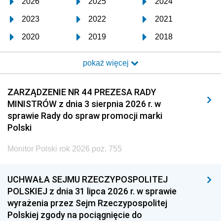
2026
2025
2024
2023
2022
2021
2020
2019
2018
2017
2016
2015
pokaż więcej
2014
2013
2012
2011
2010
2009
ZARZĄDZENIE NR 44 PREZESA RADY
MINISTRÓW z dnia 3 sierpnia 2026 r. w
2008
2007
2006
sprawie Rady do spraw promocji marki
2005
2004
2003
Polski
2002
2001
2000
Monitor Polski rok 2026 poz. 755
1999
1998
1997
UCHWAŁA SEJMU RZECZYPOSPOLITEJ
1996
1995
1994
POLSKIEJ z dnia 31 lipca 2026 r. w sprawie
1993
1992
1991
wyrażenia przez Sejm Rzeczypospolitej
Polskiej zgody na pociągnięcie do
1990
1989
1988