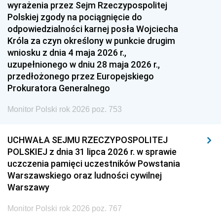
1951
1950
1949
wyrażenia przez Sejm Rzeczypospolitej
Polskiej zgody na pociągnięcie do
1948
1947
1946
odpowiedzialności karnej posła Wojciecha
1939
1938
1937
Króla za czyn określony w punkcie drugim
wniosku z dnia 4 maja 2026 r.,
1936
1930
uzupełnionego w dniu 28 maja 2026 r.,
przedłożonego przez Europejskiego
Prokuratora Generalnego
Monitor Polski rok 2026 poz. 753
UCHWAŁA SEJMU RZECZYPOSPOLITEJ
POLSKIEJ z dnia 31 lipca 2026 r. w sprawie
uczczenia pamięci uczestników Powstania
Warszawskiego oraz ludności cywilnej
Warszawy
Monitor Polski rok 2026 poz. 767