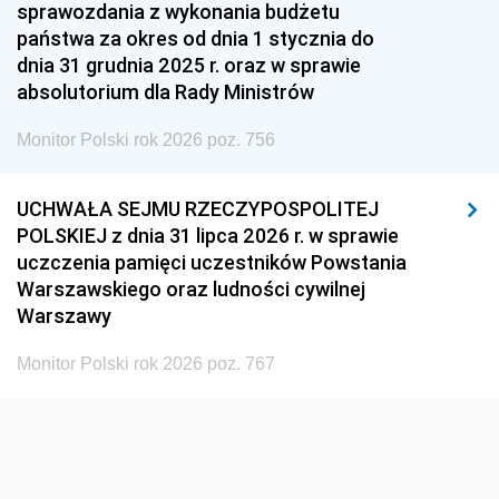
1951
1950
1949
sprawozdania z wykonania budżetu
państwa za okres od dnia 1 stycznia do
1948
1947
1946
dnia 31 grudnia 2025 r. oraz w sprawie
1939
1938
1937
absolutorium dla Rady Ministrów
1936
1930
Monitor Polski rok 2026 poz. 756
UCHWAŁA SEJMU RZECZYPOSPOLITEJ
POLSKIEJ z dnia 31 lipca 2026 r. w sprawie
uczczenia pamięci uczestników Powstania
Warszawskiego oraz ludności cywilnej
Warszawy
Monitor Polski rok 2026 poz. 767