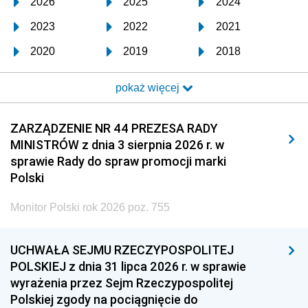
2026
2025
2024
2023
2022
2021
2020
2019
2018
2017
2016
2015
pokaż więcej
2014
2013
2012
2011
2010
2009
ZARZĄDZENIE NR 44 PREZESA RADY
MINISTRÓW z dnia 3 sierpnia 2026 r. w
2008
2007
2006
sprawie Rady do spraw promocji marki
2005
2004
2003
Polski
2002
2001
2000
Monitor Polski rok 2026 poz. 755
1999
1998
1997
UCHWAŁA SEJMU RZECZYPOSPOLITEJ
1996
1995
1994
POLSKIEJ z dnia 31 lipca 2026 r. w sprawie
1993
1992
1991
wyrażenia przez Sejm Rzeczypospolitej
Polskiej zgody na pociągnięcie do
1990
1989
1988