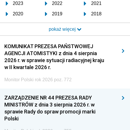
2023
2022
2021
2020
2019
2018
2017
2016
2015
pokaż więcej
2014
2013
2012
2011
2010
2009
KOMUNIKAT PREZESA PAŃSTWOWEJ
AGENCJI ATOMISTYKI z dnia 4 sierpnia
2008
2007
2006
2026 r. w sprawie sytuacji radiacyjnej kraju
2005
2004
2003
w II kwartale 2026 r.
2002
2001
2000
Monitor Polski rok 2026 poz. 772
1999
1998
1997
ZARZĄDZENIE NR 44 PREZESA RADY
1996
1995
1994
MINISTRÓW z dnia 3 sierpnia 2026 r. w
1993
1992
1991
sprawie Rady do spraw promocji marki
Polski
1990
1989
1988
1987
1986
1985