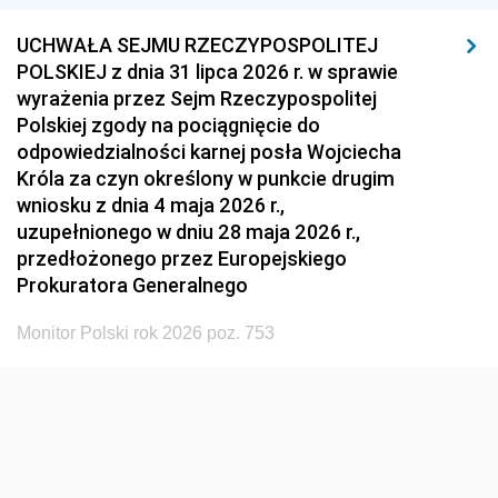
1948
1947
1946
UCHWAŁA SEJMU RZECZYPOSPOLITEJ
1939
1938
1937
POLSKIEJ z dnia 31 lipca 2026 r. w sprawie
wyrażenia przez Sejm Rzeczypospolitej
1936
1930
Polskiej zgody na pociągnięcie do
odpowiedzialności karnej posła Wojciecha
Króla za czyn określony w punkcie drugim
wniosku z dnia 4 maja 2026 r.,
uzupełnionego w dniu 28 maja 2026 r.,
przedłożonego przez Europejskiego
Prokuratora Generalnego
Monitor Polski rok 2026 poz. 753