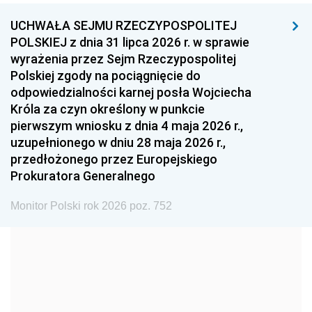
UCHWAŁA SEJMU RZECZYPOSPOLITEJ
1996
1995
1994
POLSKIEJ z dnia 31 lipca 2026 r. w sprawie
1993
1992
1991
wyrażenia przez Sejm Rzeczypospolitej
Polskiej zgody na pociągnięcie do
1990
1989
1988
odpowiedzialności karnej posła Wojciecha
1987
1986
1985
Króla za czyn określony w punkcie
pierwszym wniosku z dnia 4 maja 2026 r.,
1984
1983
1982
uzupełnionego w dniu 28 maja 2026 r.,
1981
1980
1979
przedłożonego przez Europejskiego
Prokuratora Generalnego
1978
1977
1976
1975
1974
1973
Monitor Polski rok 2026 poz. 752
1972
1971
1970
1969
1968
1967
1966
1965
1964
1963
1962
1961