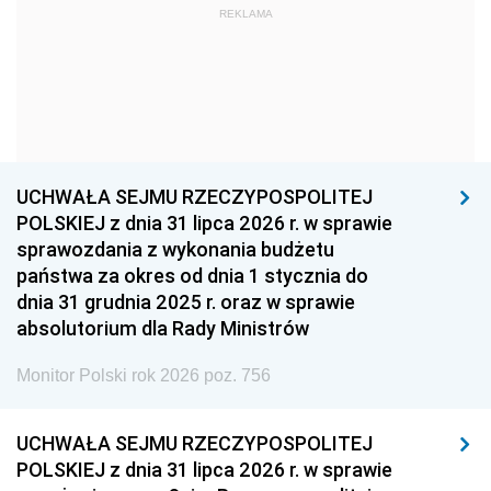
REKLAMA
1960
1959
1958
1957
1956
1955
1954
1953
1952
1951
1950
1949
1948
1947
1946
UCHWAŁA SEJMU RZECZYPOSPOLITEJ
1939
1938
1937
POLSKIEJ z dnia 31 lipca 2026 r. w sprawie
sprawozdania z wykonania budżetu
1936
1930
państwa za okres od dnia 1 stycznia do
dnia 31 grudnia 2025 r. oraz w sprawie
absolutorium dla Rady Ministrów
Monitor Polski rok 2026 poz. 756
UCHWAŁA SEJMU RZECZYPOSPOLITEJ
POLSKIEJ z dnia 31 lipca 2026 r. w sprawie