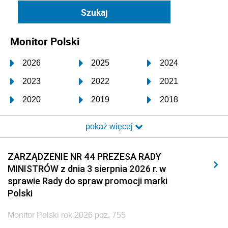
Monitor Polski
2026
2025
2024
2023
2022
2021
2020
2019
2018
2017
2016
2015
pokaż więcej
2014
2013
2012
2011
2010
2009
ZARZĄDZENIE NR 44 PREZESA RADY
MINISTRÓW z dnia 3 sierpnia 2026 r. w
2008
2007
2006
sprawie Rady do spraw promocji marki
2005
2004
2003
Polski
2002
2001
2000
Monitor Polski rok 2026 poz. 755
1999
1998
1997