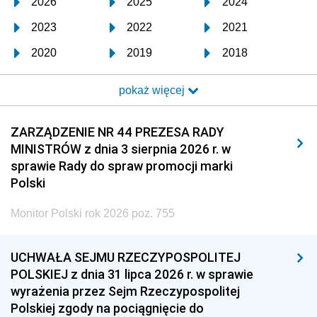
2026
2025
2024
2023
2022
2021
2020
2019
2018
2017
2016
2015
pokaż więcej
2014
2013
2012
2011
2010
2009
ZARZĄDZENIE NR 44 PREZESA RADY
MINISTRÓW z dnia 3 sierpnia 2026 r. w
2008
2007
2006
sprawie Rady do spraw promocji marki
2005
2004
2003
Polski
2002
2001
2000
Monitor Polski rok 2026 poz. 755
1999
1998
1997
UCHWAŁA SEJMU RZECZYPOSPOLITEJ
1996
1995
1994
POLSKIEJ z dnia 31 lipca 2026 r. w sprawie
1993
1992
1991
wyrażenia przez Sejm Rzeczypospolitej
Polskiej zgody na pociągnięcie do
1990
1989
1988