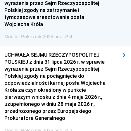
1951
1950
1949
wyrażenia przez Sejm Rzeczypospolitej
Polskiej zgody na zatrzymanie i
1948
1947
1946
tymczasowe aresztowanie posła
1939
1938
1937
Wojciecha Króla
1936
1930
Monitor Polski rok 2026 poz. 754
UCHWAŁA SEJMU RZECZYPOSPOLITEJ
POLSKIEJ z dnia 31 lipca 2026 r. w sprawie
wyrażenia przez Sejm Rzeczypospolitej
Polskiej zgody na pociągnięcie do
odpowiedzialności karnej posła Wojciecha
Króla za czyn określony w punkcie
pierwszym wniosku z dnia 4 maja 2026 r.,
uzupełnionego w dniu 28 maja 2026 r.,
przedłożonego przez Europejskiego
Prokuratora Generalnego
Monitor Polski rok 2026 poz. 752