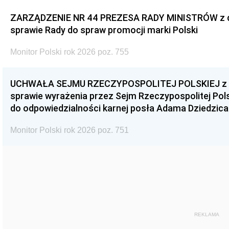
ZARZĄDZENIE NR 44 PREZESA RADY MINISTRÓW z dnia
sprawie Rady do spraw promocji marki Polski
Monitor Polski rok 2026 poz. 755
UCHWAŁA SEJMU RZECZYPOSPOLITEJ POLSKIEJ z dnia
sprawie wyrażenia przez Sejm Rzeczypospolitej Pols
do odpowiedzialności karnej posła Adama Dziedzica
Monitor Polski rok 2026 poz. 751
REKLAMA