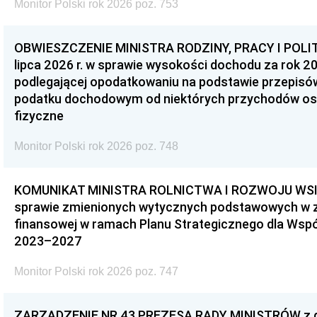
Monitor Polski rok 2026 poz. 753
OBWIESZCZENIE MINISTRA RODZINY, PRACY I POLIT
lipca 2026 r. w sprawie wysokości dochodu za rok 20
podlegającej opodatkowaniu na podstawie przepis
podatku dochodowym od niektórych przychodów os
fizyczne
Monitor Polski rok 2026 poz. 748
KOMUNIKAT MINISTRA ROLNICTWA I ROZWOJU WSI z d
sprawie zmienionych wytycznych podstawowych w 
finansowej w ramach Planu Strategicznego dla Wspóln
2023–2027
Monitor Polski rok 2026 poz. 747
ZARZĄDZENIE NR 43 PREZESA RADY MINISTRÓW z dni