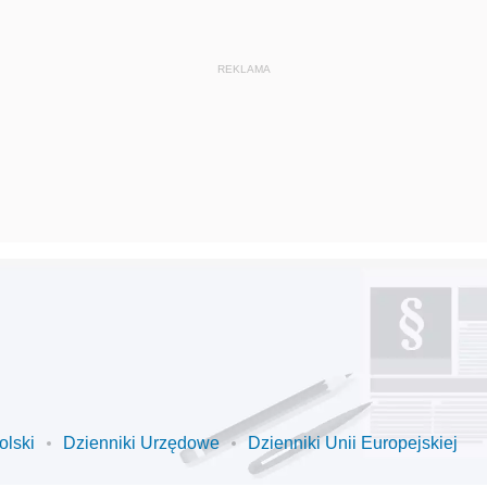
olski
Dzienniki Urzędowe
Dzienniki Unii Europejskiej