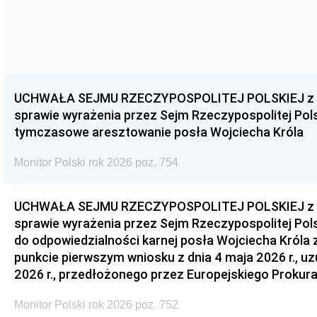
UCHWAŁA SEJMU RZECZYPOSPOLITEJ POLSKIEJ z dnia
sprawie wyrażenia przez Sejm Rzeczypospolitej Pols
tymczasowe aresztowanie posła Wojciecha Króla
Monitor Polski rok 2026 poz. 754
UCHWAŁA SEJMU RZECZYPOSPOLITEJ POLSKIEJ z dnia
sprawie wyrażenia przez Sejm Rzeczypospolitej Pols
do odpowiedzialności karnej posła Wojciecha Króla 
punkcie pierwszym wniosku z dnia 4 maja 2026 r., u
2026 r., przedłożonego przez Europejskiego Prokur
Monitor Polski rok 2026 poz. 752