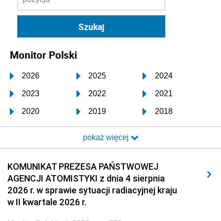
Monitor Polski
2026
2025
2024
2023
2022
2021
2020
2019
2018
2017
2016
2015
pokaż więcej
2014
2013
2012
2011
2010
2009
KOMUNIKAT PREZESA PAŃSTWOWEJ
AGENCJI ATOMISTYKI z dnia 4 sierpnia
2008
2007
2006
2026 r. w sprawie sytuacji radiacyjnej kraju
2005
2004
2003
w II kwartale 2026 r.
2002
2001
2000