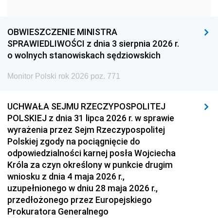
1963
1962
1961
1960
1959
1958
OBWIESZCZENIE MINISTRA
1957
1956
1955
SPRAWIEDLIWOŚCI z dnia 3 sierpnia 2026 r.
o wolnych stanowiskach sędziowskich
1954
1953
1952
Monitor Polski rok 2026 poz. 771
1951
1950
1949
1948
1947
1946
UCHWAŁA SEJMU RZECZYPOSPOLITEJ
1939
1938
1937
POLSKIEJ z dnia 31 lipca 2026 r. w sprawie
wyrażenia przez Sejm Rzeczypospolitej
1936
1930
Polskiej zgody na pociągnięcie do
odpowiedzialności karnej posła Wojciecha
Króla za czyn określony w punkcie drugim
wniosku z dnia 4 maja 2026 r.,
uzupełnionego w dniu 28 maja 2026 r.,
przedłożonego przez Europejskiego
Prokuratora Generalnego