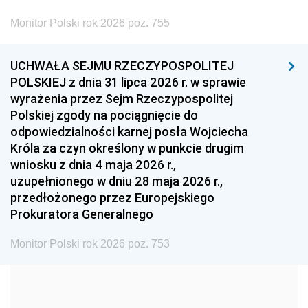
2002
2001
2000
Monitor Polski rok 2026 poz. 755
1999
1998
1997
UCHWAŁA SEJMU RZECZYPOSPOLITEJ
1996
1995
1994
POLSKIEJ z dnia 31 lipca 2026 r. w sprawie
1993
1992
1991
wyrażenia przez Sejm Rzeczypospolitej
Polskiej zgody na pociągnięcie do
1990
1989
1988
odpowiedzialności karnej posła Wojciecha
1987
1986
1985
Króla za czyn określony w punkcie drugim
wniosku z dnia 4 maja 2026 r.,
1984
1983
1982
uzupełnionego w dniu 28 maja 2026 r.,
1981
1980
1979
przedłożonego przez Europejskiego
Prokuratora Generalnego
1978
1977
1976
1975
1974
1973
Monitor Polski rok 2026 poz. 753
1972
1971
1970
1969
1968
1967