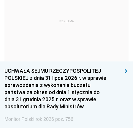
1966
1965
1964
1963
1962
1961
REKLAMA
1960
1959
1958
1957
1956
1955
1954
1953
1952
1951
1950
1949
1948
1947
1946
UCHWAŁA SEJMU RZECZYPOSPOLITEJ
1939
1938
1937
POLSKIEJ z dnia 31 lipca 2026 r. w sprawie
sprawozdania z wykonania budżetu
1936
1930
państwa za okres od dnia 1 stycznia do
dnia 31 grudnia 2025 r. oraz w sprawie
absolutorium dla Rady Ministrów
Monitor Polski rok 2026 poz. 756