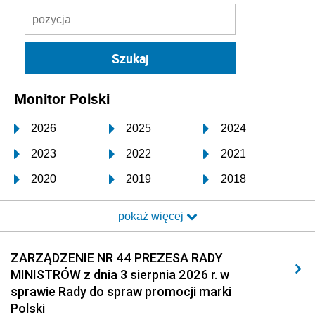
Monitor Polski
2026
2025
2024
2023
2022
2021
2020
2019
2018
2017
2016
2015
pokaż więcej
2014
2013
2012
2011
2010
2009
ZARZĄDZENIE NR 44 PREZESA RADY
MINISTRÓW z dnia 3 sierpnia 2026 r. w
2008
2007
2006
sprawie Rady do spraw promocji marki
2005
2004
2003
Polski