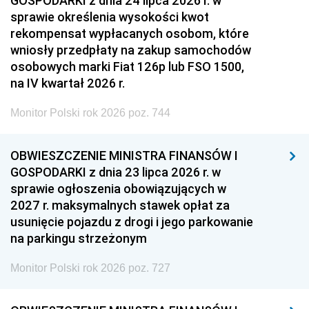
GOSPODARKI z dnia 24 lipca 2026 r. w
sprawie określenia wysokości kwot
rekompensat wypłacanych osobom, które
wniosły przedpłaty na zakup samochodów
osobowych marki Fiat 126p lub FSO 1500,
na IV kwartał 2026 r.
Monitor Polski rok 2026 poz. 744
OBWIESZCZENIE MINISTRA FINANSÓW I
GOSPODARKI z dnia 23 lipca 2026 r. w
sprawie ogłoszenia obowiązujących w
2027 r. maksymalnych stawek opłat za
usunięcie pojazdu z drogi i jego parkowanie
na parkingu strzeżonym
Monitor Polski rok 2026 poz. 727