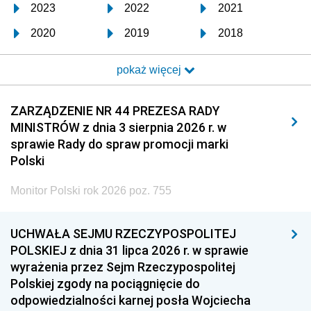
2023
2022
2021
2020
2019
2018
2017
2016
2015
pokaż więcej
2014
2013
2012
2011
2010
2009
ZARZĄDZENIE NR 44 PREZESA RADY
MINISTRÓW z dnia 3 sierpnia 2026 r. w
2008
2007
2006
sprawie Rady do spraw promocji marki
2005
2004
2003
Polski
2002
2001
2000
Monitor Polski rok 2026 poz. 755
1999
1998
1997
UCHWAŁA SEJMU RZECZYPOSPOLITEJ
1996
1995
1994
POLSKIEJ z dnia 31 lipca 2026 r. w sprawie
1993
1992
1991
wyrażenia przez Sejm Rzeczypospolitej
Polskiej zgody na pociągnięcie do
1990
1989
1988
odpowiedzialności karnej posła Wojciecha
1987
1986
1985