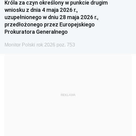
Króla za czyn określony w punkcie drugim
wniosku z dnia 4 maja 2026 r.,
1984
1983
1982
uzupełnionego w dniu 28 maja 2026 r.,
1981
1980
1979
przedłożonego przez Europejskiego
Prokuratora Generalnego
1978
1977
1976
1975
1974
1973
Monitor Polski rok 2026 poz. 753
1972
1971
1970
1969
1968
1967
1966
1965
1964
1963
1962
1961
REKLAMA
1960
1959
1958
1957
1956
1955
1954
1953
1952
1951
1950
1949