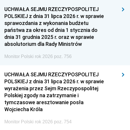
1948
1947
1946
UCHWAŁA SEJMU RZECZYPOSPOLITEJ
1939
1938
1937
POLSKIEJ z dnia 31 lipca 2026 r. w sprawie
sprawozdania z wykonania budżetu
1936
1930
państwa za okres od dnia 1 stycznia do
dnia 31 grudnia 2025 r. oraz w sprawie
absolutorium dla Rady Ministrów
Monitor Polski rok 2026 poz. 756
UCHWAŁA SEJMU RZECZYPOSPOLITEJ
POLSKIEJ z dnia 31 lipca 2026 r. w sprawie
wyrażenia przez Sejm Rzeczypospolitej
Polskiej zgody na zatrzymanie i
tymczasowe aresztowanie posła
Wojciecha Króla
Monitor Polski rok 2026 poz. 754