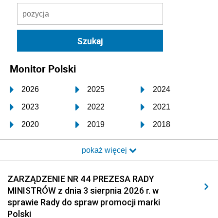
Monitor Polski
2026
2025
2024
2023
2022
2021
2020
2019
2018
2017
2016
2015
pokaż więcej
2014
2013
2012
2011
2010
2009
ZARZĄDZENIE NR 44 PREZESA RADY
MINISTRÓW z dnia 3 sierpnia 2026 r. w
2008
2007
2006
sprawie Rady do spraw promocji marki
2005
2004
2003
Polski