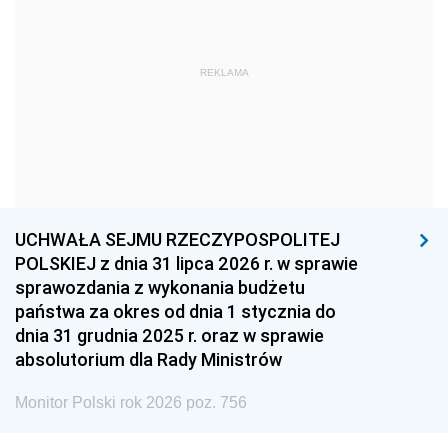
1966
1965
1964
1963
1962
1961
REKLAMA
1960
1959
1958
1957
1956
1955
1954
1953
1952
1951
1950
1949
1948
1947
1946
UCHWAŁA SEJMU RZECZYPOSPOLITEJ
1939
1938
1937
POLSKIEJ z dnia 31 lipca 2026 r. w sprawie
sprawozdania z wykonania budżetu
1936
1930
państwa za okres od dnia 1 stycznia do
dnia 31 grudnia 2025 r. oraz w sprawie
absolutorium dla Rady Ministrów
Monitor Polski rok 2026 poz. 756