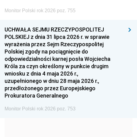
2002
2001
2000
Monitor Polski rok 2026 poz. 755
1999
1998
1997
UCHWAŁA SEJMU RZECZYPOSPOLITEJ
1996
1995
1994
POLSKIEJ z dnia 31 lipca 2026 r. w sprawie
1993
1992
1991
wyrażenia przez Sejm Rzeczypospolitej
Polskiej zgody na pociągnięcie do
1990
1989
1988
odpowiedzialności karnej posła Wojciecha
1987
1986
1985
Króla za czyn określony w punkcie drugim
wniosku z dnia 4 maja 2026 r.,
1984
1983
1982
uzupełnionego w dniu 28 maja 2026 r.,
1981
1980
1979
przedłożonego przez Europejskiego
Prokuratora Generalnego
1978
1977
1976
1975
1974
1973
Monitor Polski rok 2026 poz. 753
1972
1971
1970
1969
1968
1967