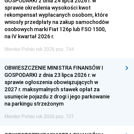
GOSPODARKI z dnia 24 lipca 2026 r. w
sprawie określenia wysokości kwot
rekompensat wypłacanych osobom, które
wniosły przedpłaty na zakup samochodów
osobowych marki Fiat 126p lub FSO 1500,
na IV kwartał 2026 r.
Monitor Polski rok 2026 poz. 744
OBWIESZCZENIE MINISTRA FINANSÓW I
GOSPODARKI z dnia 23 lipca 2026 r. w
sprawie ogłoszenia obowiązujących w
2027 r. maksymalnych stawek opłat za
usunięcie pojazdu z drogi i jego parkowanie
na parkingu strzeżonym
Monitor Polski rok 2026 poz. 727