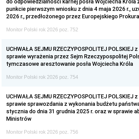
do odpowiedzialności karnej posła Wojciecha Króla 
punkcie pierwszym wniosku z dnia 4 maja 2026 r., u
2026 r., przedłożonego przez Europejskiego Prokur
Monitor Polski rok 2026 poz. 752
UCHWAŁA SEJMU RZECZYPOSPOLITEJ POLSKIEJ z dnia
sprawie wyrażenia przez Sejm Rzeczypospolitej Pols
tymczasowe aresztowanie posła Wojciecha Króla
Monitor Polski rok 2026 poz. 754
UCHWAŁA SEJMU RZECZYPOSPOLITEJ POLSKIEJ z dnia
sprawie sprawozdania z wykonania budżetu państwa 
stycznia do dnia 31 grudnia 2025 r. oraz w sprawie 
Ministrów
Monitor Polski rok 2026 poz. 756