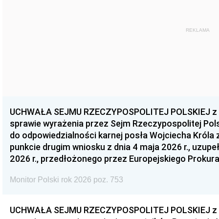
REKLAMA
UCHWAŁA SEJMU RZECZYPOSPOLITEJ POLSKIEJ z dnia
sprawie wyrażenia przez Sejm Rzeczypospolitej Pols
do odpowiedzialności karnej posła Wojciecha Króla 
punkcie drugim wniosku z dnia 4 maja 2026 r., uzupe
2026 r., przedłożonego przez Europejskiego Prokur
Monitor Polski rok 2026 poz. 753
UCHWAŁA SEJMU RZECZYPOSPOLITEJ POLSKIEJ z dnia