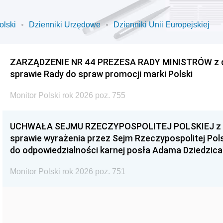
olski
Dzienniki Urzędowe
Dzienniki Unii Europejskiej
ZARZĄDZENIE NR 44 PREZESA RADY MINISTRÓW z dnia
sprawie Rady do spraw promocji marki Polski
Monitor Polski rok 2026 poz. 755
UCHWAŁA SEJMU RZECZYPOSPOLITEJ POLSKIEJ z dnia
sprawie wyrażenia przez Sejm Rzeczypospolitej Pols
do odpowiedzialności karnej posła Adama Dziedzica
Monitor Polski rok 2026 poz. 751