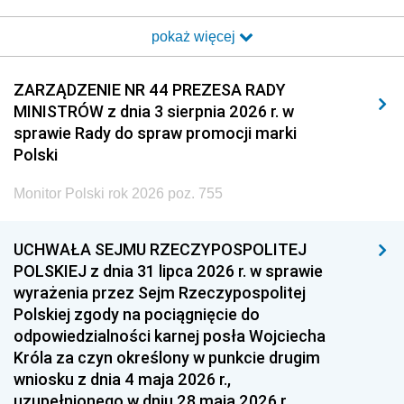
2017
2016
2015
pokaż więcej
2014
2013
2012
2011
2010
2009
ZARZĄDZENIE NR 44 PREZESA RADY
MINISTRÓW z dnia 3 sierpnia 2026 r. w
2008
2007
2006
sprawie Rady do spraw promocji marki
2005
2004
2003
Polski
2002
2001
2000
Monitor Polski rok 2026 poz. 755
1999
1998
1997
UCHWAŁA SEJMU RZECZYPOSPOLITEJ
1996
1995
1994
POLSKIEJ z dnia 31 lipca 2026 r. w sprawie
1993
1992
1991
wyrażenia przez Sejm Rzeczypospolitej
Polskiej zgody na pociągnięcie do
1990
1989
1988
odpowiedzialności karnej posła Wojciecha
1987
1986
1985
Króla za czyn określony w punkcie drugim
wniosku z dnia 4 maja 2026 r.,
1984
1983
1982
uzupełnionego w dniu 28 maja 2026 r.,