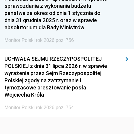
sprawozdania z wykonania budżetu
1936
1930
państwa za okres od dnia 1 stycznia do
dnia 31 grudnia 2025 r. oraz w sprawie
absolutorium dla Rady Ministrów
Monitor Polski rok 2026 poz. 756
UCHWAŁA SEJMU RZECZYPOSPOLITEJ
POLSKIEJ z dnia 31 lipca 2026 r. w sprawie
wyrażenia przez Sejm Rzeczypospolitej
Polskiej zgody na zatrzymanie i
tymczasowe aresztowanie posła
Wojciecha Króla
Monitor Polski rok 2026 poz. 754