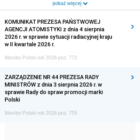
pokaż więcej
2014
2013
2012
2011
2010
2009
KOMUNIKAT PREZESA PAŃSTWOWEJ
AGENCJI ATOMISTYKI z dnia 4 sierpnia
2008
2007
2006
2026 r. w sprawie sytuacji radiacyjnej kraju
2005
2004
2003
w II kwartale 2026 r.
2002
2001
2000
Monitor Polski rok 2026 poz. 772
1999
1998
1997
ZARZĄDZENIE NR 44 PREZESA RADY
1996
1995
1994
MINISTRÓW z dnia 3 sierpnia 2026 r. w
1993
1992
1991
sprawie Rady do spraw promocji marki
Polski
1990
1989
1988
1987
1986
1985
Monitor Polski rok 2026 poz. 755
1984
1983
1982
1981
1980
1979