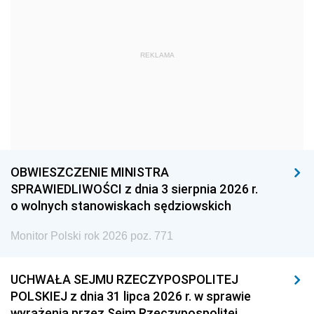
1978
1977
1976
1975
1974
1973
REKLAMA
1972
1971
1970
1969
1968
1967
1966
1965
1964
1963
1962
1961
1960
1959
1958
OBWIESZCZENIE MINISTRA
1957
1956
1955
SPRAWIEDLIWOŚCI z dnia 3 sierpnia 2026 r.
o wolnych stanowiskach sędziowskich
1954
1953
1952
Monitor Polski rok 2026 poz. 771
1951
1950
1949
1948
1947
1946
UCHWAŁA SEJMU RZECZYPOSPOLITEJ
1939
1938
1937
POLSKIEJ z dnia 31 lipca 2026 r. w sprawie
wyrażenia przez Sejm Rzeczypospolitej
1936
1930