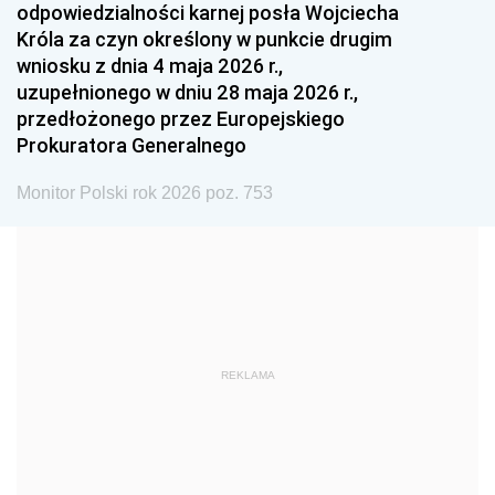
odpowiedzialności karnej posła Wojciecha
1987
1986
1985
Króla za czyn określony w punkcie drugim
wniosku z dnia 4 maja 2026 r.,
1984
1983
1982
uzupełnionego w dniu 28 maja 2026 r.,
1981
1980
1979
przedłożonego przez Europejskiego
Prokuratora Generalnego
1978
1977
1976
1975
1974
1973
Monitor Polski rok 2026 poz. 753
1972
1971
1970
1969
1968
1967
1966
1965
1964
1963
1962
1961
REKLAMA
1960
1959
1958
1957
1956
1955
1954
1953
1952