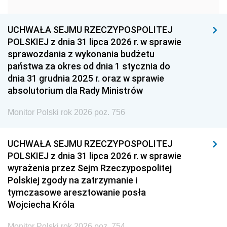
1951
1950
1949
1948
1947
1946
UCHWAŁA SEJMU RZECZYPOSPOLITEJ
1939
1938
1937
POLSKIEJ z dnia 31 lipca 2026 r. w sprawie
sprawozdania z wykonania budżetu
1936
1930
państwa za okres od dnia 1 stycznia do
dnia 31 grudnia 2025 r. oraz w sprawie
absolutorium dla Rady Ministrów
Monitor Polski rok 2026 poz. 756
UCHWAŁA SEJMU RZECZYPOSPOLITEJ
POLSKIEJ z dnia 31 lipca 2026 r. w sprawie
wyrażenia przez Sejm Rzeczypospolitej
Polskiej zgody na zatrzymanie i
tymczasowe aresztowanie posła
Wojciecha Króla
Monitor Polski rok 2026 poz. 754