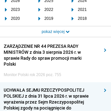
2026
2025
2024
2023
2022
2021
2020
2019
2018
2017
2016
2015
pokaż więcej
2014
2013
2012
2011
2010
2009
ZARZĄDZENIE NR 44 PREZESA RADY
MINISTRÓW z dnia 3 sierpnia 2026 r. w
2008
2007
2006
sprawie Rady do spraw promocji marki
2005
2004
2003
Polski
2002
2001
2000
Monitor Polski rok 2026 poz. 755
1999
1998
1997
UCHWAŁA SEJMU RZECZYPOSPOLITEJ
1996
1995
1994
POLSKIEJ z dnia 31 lipca 2026 r. w sprawie
1993
1992
1991
wyrażenia przez Sejm Rzeczypospolitej
Polskiej zgody na pociągnięcie do
1990
1989
1988