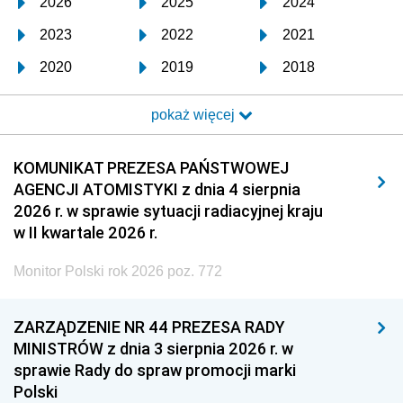
2026
2025
2024
2023
2022
2021
2020
2019
2018
2017
2016
2015
pokaż więcej
2014
2013
2012
2011
2010
2009
KOMUNIKAT PREZESA PAŃSTWOWEJ
AGENCJI ATOMISTYKI z dnia 4 sierpnia
2008
2007
2006
2026 r. w sprawie sytuacji radiacyjnej kraju
2005
2004
2003
w II kwartale 2026 r.
2002
2001
2000
Monitor Polski rok 2026 poz. 772
1999
1998
1997
ZARZĄDZENIE NR 44 PREZESA RADY
1996
1995
1994
MINISTRÓW z dnia 3 sierpnia 2026 r. w
1993
1992
1991
sprawie Rady do spraw promocji marki
Polski
1990
1989
1988