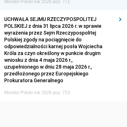
Monitor Polski rok 2026 poz. 771
1951
1950
1949
1948
1947
1946
UCHWAŁA SEJMU RZECZYPOSPOLITEJ
1939
1938
1937
POLSKIEJ z dnia 31 lipca 2026 r. w sprawie
wyrażenia przez Sejm Rzeczypospolitej
1936
1930
Polskiej zgody na pociągnięcie do
odpowiedzialności karnej posła Wojciecha
Króla za czyn określony w punkcie drugim
wniosku z dnia 4 maja 2026 r.,
uzupełnionego w dniu 28 maja 2026 r.,
przedłożonego przez Europejskiego
Prokuratora Generalnego
Monitor Polski rok 2026 poz. 753