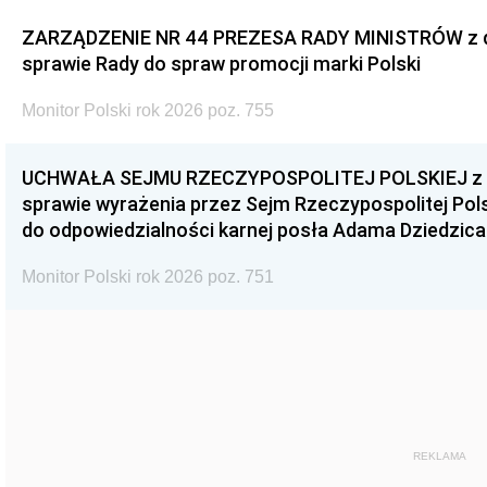
ZARZĄDZENIE NR 44 PREZESA RADY MINISTRÓW z dnia
sprawie Rady do spraw promocji marki Polski
Monitor Polski rok 2026 poz. 755
UCHWAŁA SEJMU RZECZYPOSPOLITEJ POLSKIEJ z dnia
sprawie wyrażenia przez Sejm Rzeczypospolitej Pols
do odpowiedzialności karnej posła Adama Dziedzica
Monitor Polski rok 2026 poz. 751
REKLAMA