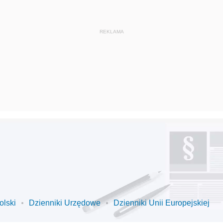
olski
Dzienniki Urzędowe
Dzienniki Unii Europejskiej