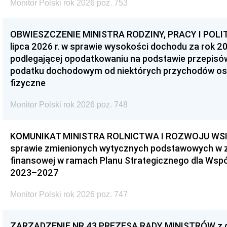
Monitor Polski rok 2026 poz. 753
OBWIESZCZENIE MINISTRA RODZINY, PRACY I POLIT
lipca 2026 r. w sprawie wysokości dochodu za rok 20
podlegającej opodatkowaniu na podstawie przepis
podatku dochodowym od niektórych przychodów os
fizyczne
Monitor Polski rok 2026 poz. 748
KOMUNIKAT MINISTRA ROLNICTWA I ROZWOJU WSI z d
sprawie zmienionych wytycznych podstawowych w 
finansowej w ramach Planu Strategicznego dla Wspóln
2023–2027
Monitor Polski rok 2026 poz. 747
ZARZĄDZENIE NR 43 PREZESA RADY MINISTRÓW z dni