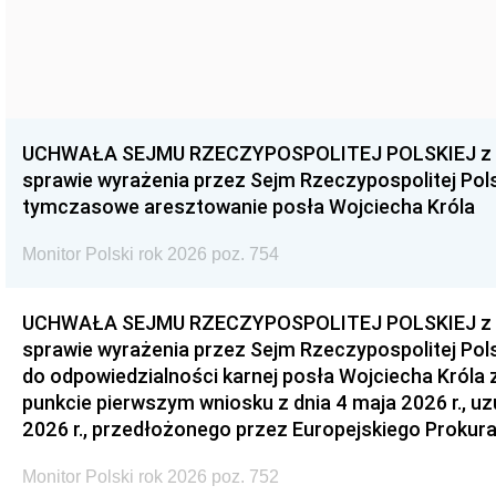
UCHWAŁA SEJMU RZECZYPOSPOLITEJ POLSKIEJ z dnia
sprawie wyrażenia przez Sejm Rzeczypospolitej Pols
tymczasowe aresztowanie posła Wojciecha Króla
Monitor Polski rok 2026 poz. 754
UCHWAŁA SEJMU RZECZYPOSPOLITEJ POLSKIEJ z dnia
sprawie wyrażenia przez Sejm Rzeczypospolitej Pols
do odpowiedzialności karnej posła Wojciecha Króla 
punkcie pierwszym wniosku z dnia 4 maja 2026 r., u
2026 r., przedłożonego przez Europejskiego Prokur
Monitor Polski rok 2026 poz. 752