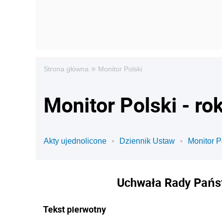
»
Strona główna
Monitor Polski
Monitor Polski - ro
Akty ujednolicone
Dziennik Ustaw
Monitor P
Uchwała Rady Państ
Tekst pierwotny