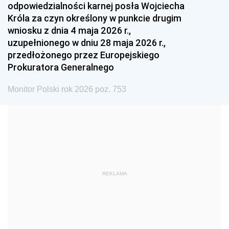
odpowiedzialności karnej posła Wojciecha
1987
1986
1985
Króla za czyn określony w punkcie drugim
wniosku z dnia 4 maja 2026 r.,
1984
1983
1982
uzupełnionego w dniu 28 maja 2026 r.,
1981
1980
1979
przedłożonego przez Europejskiego
Prokuratora Generalnego
1978
1977
1976
1975
1974
1973
Monitor Polski rok 2026 poz. 753
1972
1971
1970
1969
1968
1967
1966
1965
1964
1963
1962
1961
REKLAMA
1960
1959
1958
1957
1956
1955
1954
1953
1952