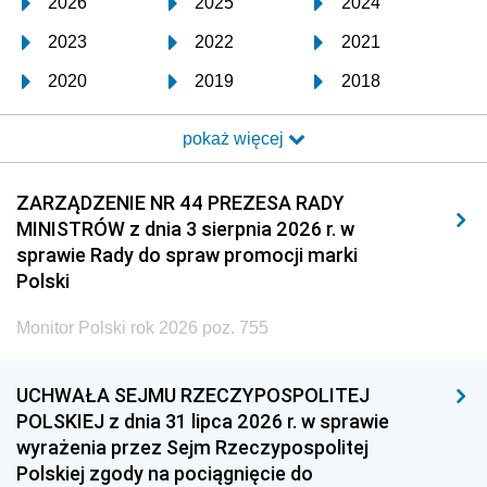
2026
2025
2024
2023
2022
2021
2020
2019
2018
2017
2016
2015
pokaż więcej
2014
2013
2012
2011
2010
2009
ZARZĄDZENIE NR 44 PREZESA RADY
MINISTRÓW z dnia 3 sierpnia 2026 r. w
2008
2007
2006
sprawie Rady do spraw promocji marki
2005
2004
2003
Polski
2002
2001
2000
Monitor Polski rok 2026 poz. 755
1999
1998
1997
UCHWAŁA SEJMU RZECZYPOSPOLITEJ
1996
1995
1994
POLSKIEJ z dnia 31 lipca 2026 r. w sprawie
1993
1992
1991
wyrażenia przez Sejm Rzeczypospolitej
Polskiej zgody na pociągnięcie do
1990
1989
1988