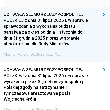
1951
1950
1949
1948
1947
1946
UCHWAŁA SEJMU RZECZYPOSPOLITEJ
1939
1938
1937
POLSKIEJ z dnia 31 lipca 2026 r. w sprawie
sprawozdania z wykonania budżetu
1936
1930
państwa za okres od dnia 1 stycznia do
dnia 31 grudnia 2025 r. oraz w sprawie
absolutorium dla Rady Ministrów
Monitor Polski rok 2026 poz. 756
UCHWAŁA SEJMU RZECZYPOSPOLITEJ
POLSKIEJ z dnia 31 lipca 2026 r. w sprawie
wyrażenia przez Sejm Rzeczypospolitej
Polskiej zgody na zatrzymanie i
tymczasowe aresztowanie posła
Wojciecha Króla
Monitor Polski rok 2026 poz. 754