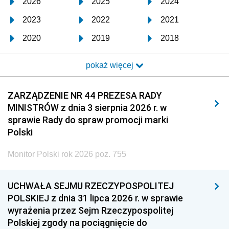
2026
2025
2024
2023
2022
2021
2020
2019
2018
2017
2016
2015
pokaż więcej
2014
2013
2012
2011
2010
2009
ZARZĄDZENIE NR 44 PREZESA RADY
MINISTRÓW z dnia 3 sierpnia 2026 r. w
2008
2007
2006
sprawie Rady do spraw promocji marki
2005
2004
2003
Polski
2002
2001
2000
Monitor Polski rok 2026 poz. 755
1999
1998
1997
UCHWAŁA SEJMU RZECZYPOSPOLITEJ
1996
1995
1994
POLSKIEJ z dnia 31 lipca 2026 r. w sprawie
1993
1992
1991
wyrażenia przez Sejm Rzeczypospolitej
Polskiej zgody na pociągnięcie do
1990
1989
1988