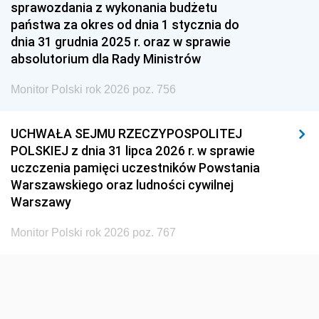
1951
1950
1949
sprawozdania z wykonania budżetu
państwa za okres od dnia 1 stycznia do
1948
1947
1946
dnia 31 grudnia 2025 r. oraz w sprawie
1939
1938
1937
absolutorium dla Rady Ministrów
1936
1930
Monitor Polski rok 2026 poz. 756
UCHWAŁA SEJMU RZECZYPOSPOLITEJ
POLSKIEJ z dnia 31 lipca 2026 r. w sprawie
uczczenia pamięci uczestników Powstania
Warszawskiego oraz ludności cywilnej
Warszawy
Monitor Polski rok 2026 poz. 767