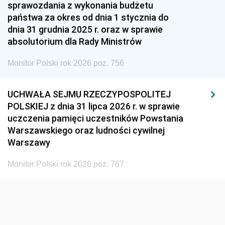
1951
1950
1949
sprawozdania z wykonania budżetu
państwa za okres od dnia 1 stycznia do
1948
1947
1946
dnia 31 grudnia 2025 r. oraz w sprawie
1939
1938
1937
absolutorium dla Rady Ministrów
1936
1930
Monitor Polski rok 2026 poz. 756
UCHWAŁA SEJMU RZECZYPOSPOLITEJ
POLSKIEJ z dnia 31 lipca 2026 r. w sprawie
uczczenia pamięci uczestników Powstania
Warszawskiego oraz ludności cywilnej
Warszawy
Monitor Polski rok 2026 poz. 767