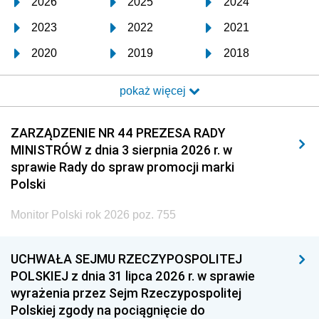
2026
2025
2024
2023
2022
2021
2020
2019
2018
2017
2016
2015
pokaż więcej
2014
2013
2012
2011
2010
2009
ZARZĄDZENIE NR 44 PREZESA RADY
MINISTRÓW z dnia 3 sierpnia 2026 r. w
2008
2007
2006
sprawie Rady do spraw promocji marki
2005
2004
2003
Polski
2002
2001
2000
Monitor Polski rok 2026 poz. 755
1999
1998
1997
UCHWAŁA SEJMU RZECZYPOSPOLITEJ
1996
1995
1994
POLSKIEJ z dnia 31 lipca 2026 r. w sprawie
1993
1992
1991
wyrażenia przez Sejm Rzeczypospolitej
Polskiej zgody na pociągnięcie do
1990
1989
1988