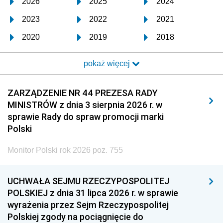
2026
2025
2024
2023
2022
2021
2020
2019
2018
2017
2016
2015
pokaż więcej
2014
2013
2012
2011
2010
2009
ZARZĄDZENIE NR 44 PREZESA RADY
MINISTRÓW z dnia 3 sierpnia 2026 r. w
2008
2007
2006
sprawie Rady do spraw promocji marki
2005
2004
2003
Polski
2002
2001
2000
Monitor Polski rok 2026 poz. 755
1999
1998
1997
UCHWAŁA SEJMU RZECZYPOSPOLITEJ
1996
1995
1994
POLSKIEJ z dnia 31 lipca 2026 r. w sprawie
1993
1992
1991
wyrażenia przez Sejm Rzeczypospolitej
Polskiej zgody na pociągnięcie do
1990
1989
1988