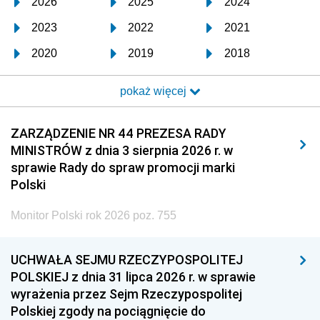
2026
2025
2024
2023
2022
2021
2020
2019
2018
2017
2016
2015
pokaż więcej
2014
2013
2012
2011
2010
2009
ZARZĄDZENIE NR 44 PREZESA RADY
MINISTRÓW z dnia 3 sierpnia 2026 r. w
2008
2007
2006
sprawie Rady do spraw promocji marki
2005
2004
2003
Polski
2002
2001
2000
Monitor Polski rok 2026 poz. 755
1999
1998
1997
UCHWAŁA SEJMU RZECZYPOSPOLITEJ
1996
1995
1994
POLSKIEJ z dnia 31 lipca 2026 r. w sprawie
1993
1992
1991
wyrażenia przez Sejm Rzeczypospolitej
Polskiej zgody na pociągnięcie do
1990
1989
1988