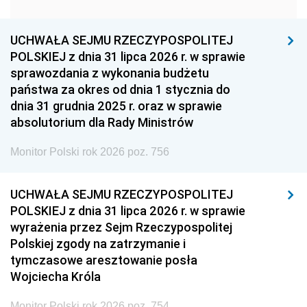
1951
1950
1949
1948
1947
1946
UCHWAŁA SEJMU RZECZYPOSPOLITEJ
1939
1938
1937
POLSKIEJ z dnia 31 lipca 2026 r. w sprawie
sprawozdania z wykonania budżetu
1936
1930
państwa za okres od dnia 1 stycznia do
dnia 31 grudnia 2025 r. oraz w sprawie
absolutorium dla Rady Ministrów
Monitor Polski rok 2026 poz. 756
UCHWAŁA SEJMU RZECZYPOSPOLITEJ
POLSKIEJ z dnia 31 lipca 2026 r. w sprawie
wyrażenia przez Sejm Rzeczypospolitej
Polskiej zgody na zatrzymanie i
tymczasowe aresztowanie posła
Wojciecha Króla
Monitor Polski rok 2026 poz. 754