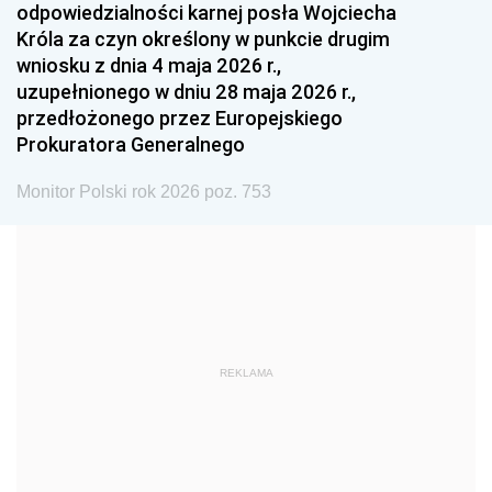
odpowiedzialności karnej posła Wojciecha
1987
1986
1985
Króla za czyn określony w punkcie drugim
wniosku z dnia 4 maja 2026 r.,
1984
1983
1982
uzupełnionego w dniu 28 maja 2026 r.,
1981
1980
1979
przedłożonego przez Europejskiego
Prokuratora Generalnego
1978
1977
1976
1975
1974
1973
Monitor Polski rok 2026 poz. 753
1972
1971
1970
1969
1968
1967
1966
1965
1964
1963
1962
1961
REKLAMA
1960
1959
1958
1957
1956
1955
1954
1953
1952