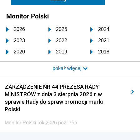
Monitor Polski
2026
2025
2024
2023
2022
2021
2020
2019
2018
2017
2016
2015
pokaż więcej
2014
2013
2012
2011
2010
2009
ZARZĄDZENIE NR 44 PREZESA RADY
MINISTRÓW z dnia 3 sierpnia 2026 r. w
2008
2007
2006
sprawie Rady do spraw promocji marki
2005
2004
2003
Polski
2002
2001
2000
Monitor Polski rok 2026 poz. 755
1999
1998
1997