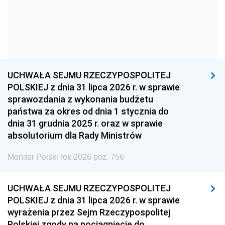
1957
1956
1955
1954
1953
1952
1951
1950
1949
1948
1947
1946
UCHWAŁA SEJMU RZECZYPOSPOLITEJ
1939
1938
1937
POLSKIEJ z dnia 31 lipca 2026 r. w sprawie
sprawozdania z wykonania budżetu
1936
1930
państwa za okres od dnia 1 stycznia do
dnia 31 grudnia 2025 r. oraz w sprawie
absolutorium dla Rady Ministrów
Monitor Polski rok 2026 poz. 756
UCHWAŁA SEJMU RZECZYPOSPOLITEJ
POLSKIEJ z dnia 31 lipca 2026 r. w sprawie
wyrażenia przez Sejm Rzeczypospolitej
Polskiej zgody na pociągnięcie do