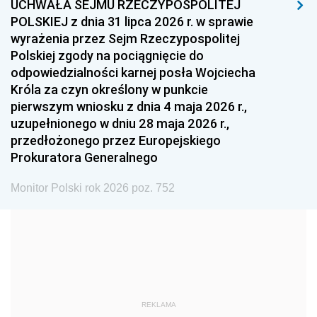
UCHWAŁA SEJMU RZECZYPOSPOLITEJ
1996
1995
1994
POLSKIEJ z dnia 31 lipca 2026 r. w sprawie
1993
1992
1991
wyrażenia przez Sejm Rzeczypospolitej
Polskiej zgody na pociągnięcie do
1990
1989
1988
odpowiedzialności karnej posła Wojciecha
1987
1986
1985
Króla za czyn określony w punkcie
pierwszym wniosku z dnia 4 maja 2026 r.,
1984
1983
1982
uzupełnionego w dniu 28 maja 2026 r.,
1981
1980
1979
przedłożonego przez Europejskiego
Prokuratora Generalnego
1978
1977
1976
1975
1974
1973
Monitor Polski rok 2026 poz. 752
1972
1971
1970
1969
1968
1967
1966
1965
1964
1963
1962
1961
REKLAMA
1960
1959
1958