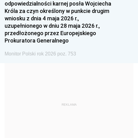
odpowiedzialności karnej posła Wojciecha
1987
1986
1985
Króla za czyn określony w punkcie drugim
wniosku z dnia 4 maja 2026 r.,
1984
1983
1982
uzupełnionego w dniu 28 maja 2026 r.,
1981
1980
1979
przedłożonego przez Europejskiego
Prokuratora Generalnego
1978
1977
1976
1975
1974
1973
Monitor Polski rok 2026 poz. 753
1972
1971
1970
1969
1968
1967
1966
1965
1964
1963
1962
1961
REKLAMA
1960
1959
1958
1957
1956
1955
1954
1953
1952