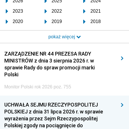
2026
2025
2024
2023
2022
2021
2020
2019
2018
2017
2016
2015
pokaż więcej
2014
2013
2012
2011
2010
2009
ZARZĄDZENIE NR 44 PREZESA RADY
MINISTRÓW z dnia 3 sierpnia 2026 r. w
2008
2007
2006
sprawie Rady do spraw promocji marki
2005
2004
2003
Polski
2002
2001
2000
Monitor Polski rok 2026 poz. 755
1999
1998
1997
UCHWAŁA SEJMU RZECZYPOSPOLITEJ
1996
1995
1994
POLSKIEJ z dnia 31 lipca 2026 r. w sprawie
1993
1992
1991
wyrażenia przez Sejm Rzeczypospolitej
Polskiej zgody na pociągnięcie do
1990
1989
1988