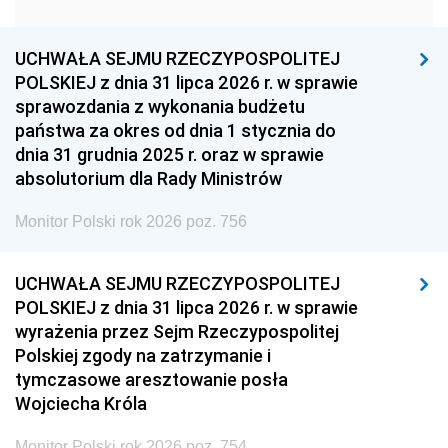
1951
1950
1949
1948
1947
1946
UCHWAŁA SEJMU RZECZYPOSPOLITEJ
1939
1938
1937
POLSKIEJ z dnia 31 lipca 2026 r. w sprawie
sprawozdania z wykonania budżetu
1936
1930
państwa za okres od dnia 1 stycznia do
dnia 31 grudnia 2025 r. oraz w sprawie
absolutorium dla Rady Ministrów
Monitor Polski rok 2026 poz. 756
UCHWAŁA SEJMU RZECZYPOSPOLITEJ
POLSKIEJ z dnia 31 lipca 2026 r. w sprawie
wyrażenia przez Sejm Rzeczypospolitej
Polskiej zgody na zatrzymanie i
tymczasowe aresztowanie posła
Wojciecha Króla
Monitor Polski rok 2026 poz. 754