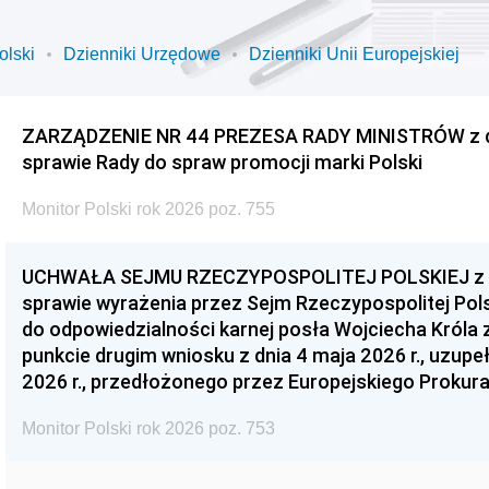
olski
Dzienniki Urzędowe
Dzienniki Unii Europejskiej
ZARZĄDZENIE NR 44 PREZESA RADY MINISTRÓW z dnia
sprawie Rady do spraw promocji marki Polski
Monitor Polski rok 2026 poz. 755
UCHWAŁA SEJMU RZECZYPOSPOLITEJ POLSKIEJ z dnia
sprawie wyrażenia przez Sejm Rzeczypospolitej Pols
do odpowiedzialności karnej posła Wojciecha Króla 
punkcie drugim wniosku z dnia 4 maja 2026 r., uzupe
2026 r., przedłożonego przez Europejskiego Prokur
Monitor Polski rok 2026 poz. 753