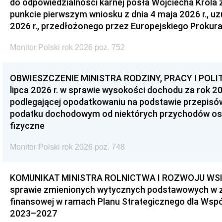
do odpowiedzialności karnej posła Wojciecha Króla 
punkcie pierwszym wniosku z dnia 4 maja 2026 r., u
2026 r., przedłożonego przez Europejskiego Prokur
Monitor Polski rok 2026 poz. 752
OBWIESZCZENIE MINISTRA RODZINY, PRACY I POLIT
lipca 2026 r. w sprawie wysokości dochodu za rok 20
podlegającej opodatkowaniu na podstawie przepis
podatku dochodowym od niektórych przychodów os
fizyczne
Monitor Polski rok 2026 poz. 748
KOMUNIKAT MINISTRA ROLNICTWA I ROZWOJU WSI z d
sprawie zmienionych wytycznych podstawowych w 
finansowej w ramach Planu Strategicznego dla Wspóln
2023–2027