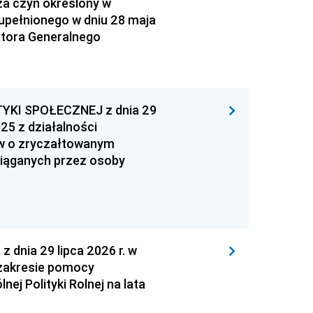
za czyn określony w
zupełnionego w dniu 28 maja
atora Generalnego
YKI SPOŁECZNEJ z dnia 29
25 z działalności
ów o zryczałtowanym
iąganych przez osoby
nia 29 lipca 2026 r. w
zakresie pomocy
ej Polityki Rolnej na lata