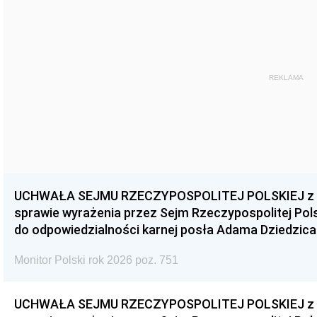
REKLAMA
UCHWAŁA SEJMU RZECZYPOSPOLITEJ POLSKIEJ z dnia
sprawie wyrażenia przez Sejm Rzeczypospolitej Pols
do odpowiedzialności karnej posła Adama Dziedzica
Monitor Polski rok 2026 poz. 751
UCHWAŁA SEJMU RZECZYPOSPOLITEJ POLSKIEJ z dnia