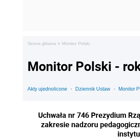
»
Strona główna
Monitor Polski
Monitor Polski - ro
Akty ujednolicone
Dziennik Ustaw
Monitor P
Uchwała nr 746 Prezydium Rząd
zakresie nadzoru pedagogiczne
instyt