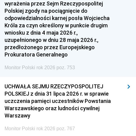
1951
1950
1949
wyrażenia przez Sejm Rzeczypospolitej
Polskiej zgody na pociągnięcie do
1948
1947
1946
odpowiedzialności karnej posła Wojciecha
1939
1938
1937
Króla za czyn określony w punkcie drugim
wniosku z dnia 4 maja 2026 r.,
1936
1930
uzupełnionego w dniu 28 maja 2026 r.,
przedłożonego przez Europejskiego
Prokuratora Generalnego
Monitor Polski rok 2026 poz. 753
UCHWAŁA SEJMU RZECZYPOSPOLITEJ
POLSKIEJ z dnia 31 lipca 2026 r. w sprawie
uczczenia pamięci uczestników Powstania
Warszawskiego oraz ludności cywilnej
Warszawy
Monitor Polski rok 2026 poz. 767