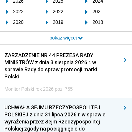
2026
2025
2024
2023
2022
2021
2020
2019
2018
2017
2016
2015
pokaż więcej
2014
2013
2012
2011
2010
2009
ZARZĄDZENIE NR 44 PREZESA RADY
MINISTRÓW z dnia 3 sierpnia 2026 r. w
2008
2007
2006
sprawie Rady do spraw promocji marki
2005
2004
2003
Polski
2002
2001
2000
Monitor Polski rok 2026 poz. 755
1999
1998
1997
UCHWAŁA SEJMU RZECZYPOSPOLITEJ
1996
1995
1994
POLSKIEJ z dnia 31 lipca 2026 r. w sprawie
1993
1992
1991
wyrażenia przez Sejm Rzeczypospolitej
Polskiej zgody na pociągnięcie do
1990
1989
1988