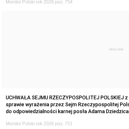
Monitor Polski rok 2026 poz. 754
REKLAMA
UCHWAŁA SEJMU RZECZYPOSPOLITEJ POLSKIEJ z dnia
sprawie wyrażenia przez Sejm Rzeczypospolitej Pols
do odpowiedzialności karnej posła Adama Dziedzica
Monitor Polski rok 2026 poz. 751