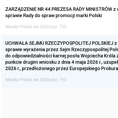
ZARZĄDZENIE NR 44 PREZESA RADY MINISTRÓW z dnia
sprawie Rady do spraw promocji marki Polski
Monitor Polski rok 2026 poz. 755
UCHWAŁA SEJMU RZECZYPOSPOLITEJ POLSKIEJ z dnia
sprawie wyrażenia przez Sejm Rzeczypospolitej Pols
do odpowiedzialności karnej posła Wojciecha Króla 
punkcie drugim wniosku z dnia 4 maja 2026 r., uzupe
2026 r., przedłożonego przez Europejskiego Prokur
Monitor Polski rok 2026 poz. 753