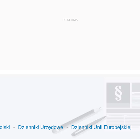
olski
Dzienniki Urzędowe
Dzienniki Unii Europejskiej