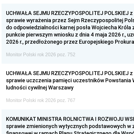
UCHWAŁA SEJMU RZECZYPOSPOLITEJ POLSKIEJ z dnia
sprawie wyrażenia przez Sejm Rzeczypospolitej Pols
do odpowiedzialności karnej posła Wojciecha Króla 
punkcie pierwszym wniosku z dnia 4 maja 2026 r., u
2026 r., przedłożonego przez Europejskiego Prokur
Monitor Polski rok 2026 poz. 752
UCHWAŁA SEJMU RZECZYPOSPOLITEJ POLSKIEJ z dnia
sprawie uczczenia pamięci uczestników Powstania
ludności cywilnej Warszawy
Monitor Polski rok 2026 poz. 767
KOMUNIKAT MINISTRA ROLNICTWA I ROZWOJU WSI z d
sprawie zmienionych wytycznych podstawowych w 
finansowej w ramach Planu Strategicznego dla Wspóln