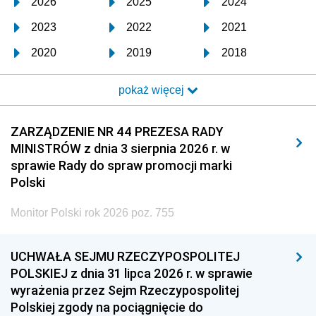
2026
2025
2024
2023
2022
2021
2020
2019
2018
2017
2016
2015
pokaż więcej
2014
2013
2012
2011
2010
2009
ZARZĄDZENIE NR 44 PREZESA RADY
MINISTRÓW z dnia 3 sierpnia 2026 r. w
2008
2007
2006
sprawie Rady do spraw promocji marki
2005
2004
2003
Polski
2002
2001
2000
Monitor Polski rok 2026 poz. 755
1999
1998
1997
UCHWAŁA SEJMU RZECZYPOSPOLITEJ
1996
1995
1994
POLSKIEJ z dnia 31 lipca 2026 r. w sprawie
1993
1992
1991
wyrażenia przez Sejm Rzeczypospolitej
Polskiej zgody na pociągnięcie do
1990
1989
1988