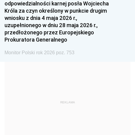
odpowiedzialności karnej posła Wojciecha
1987
1986
1985
Króla za czyn określony w punkcie drugim
wniosku z dnia 4 maja 2026 r.,
1984
1983
1982
uzupełnionego w dniu 28 maja 2026 r.,
1981
1980
1979
przedłożonego przez Europejskiego
Prokuratora Generalnego
1978
1977
1976
1975
1974
1973
Monitor Polski rok 2026 poz. 753
1972
1971
1970
1969
1968
1967
1966
1965
1964
1963
1962
1961
REKLAMA
1960
1959
1958
1957
1956
1955
1954
1953
1952