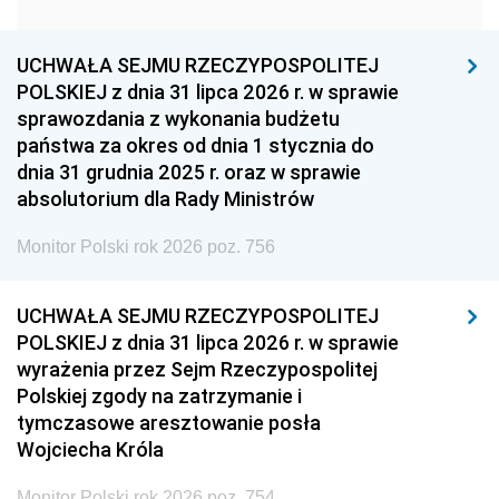
1951
1950
1949
1948
1947
1946
UCHWAŁA SEJMU RZECZYPOSPOLITEJ
1939
1938
1937
POLSKIEJ z dnia 31 lipca 2026 r. w sprawie
sprawozdania z wykonania budżetu
1936
1930
państwa za okres od dnia 1 stycznia do
dnia 31 grudnia 2025 r. oraz w sprawie
absolutorium dla Rady Ministrów
Monitor Polski rok 2026 poz. 756
UCHWAŁA SEJMU RZECZYPOSPOLITEJ
POLSKIEJ z dnia 31 lipca 2026 r. w sprawie
wyrażenia przez Sejm Rzeczypospolitej
Polskiej zgody na zatrzymanie i
tymczasowe aresztowanie posła
Wojciecha Króla
Monitor Polski rok 2026 poz. 754