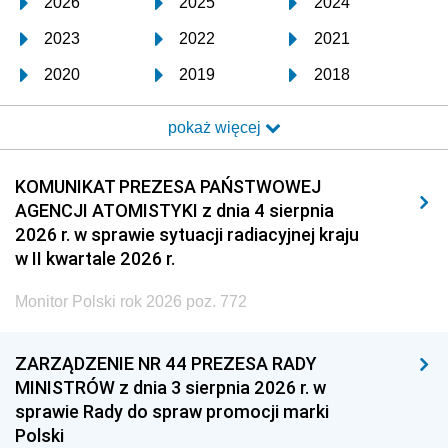
2026
2025
2024
2023
2022
2021
2020
2019
2018
2017
2016
2015
pokaż więcej
2014
2013
2012
2011
2010
2009
KOMUNIKAT PREZESA PAŃSTWOWEJ
AGENCJI ATOMISTYKI z dnia 4 sierpnia
2008
2007
2006
2026 r. w sprawie sytuacji radiacyjnej kraju
2005
2004
2003
w II kwartale 2026 r.
2002
2001
2000
Monitor Polski rok 2026 poz. 772
1999
1998
1997
ZARZĄDZENIE NR 44 PREZESA RADY
1996
1995
1994
MINISTRÓW z dnia 3 sierpnia 2026 r. w
1993
1992
1991
sprawie Rady do spraw promocji marki
Polski
1990
1989
1988