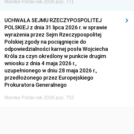
Monitor Polski rok 2026 poz. 771
1951
1950
1949
1948
1947
1946
UCHWAŁA SEJMU RZECZYPOSPOLITEJ
1939
1938
1937
POLSKIEJ z dnia 31 lipca 2026 r. w sprawie
wyrażenia przez Sejm Rzeczypospolitej
1936
1930
Polskiej zgody na pociągnięcie do
odpowiedzialności karnej posła Wojciecha
Króla za czyn określony w punkcie drugim
wniosku z dnia 4 maja 2026 r.,
uzupełnionego w dniu 28 maja 2026 r.,
przedłożonego przez Europejskiego
Prokuratora Generalnego
Monitor Polski rok 2026 poz. 753