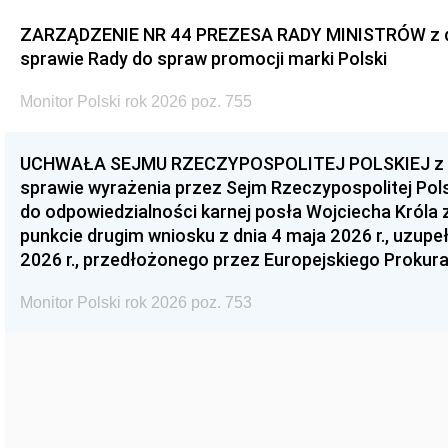
ZARZĄDZENIE NR 44 PREZESA RADY MINISTRÓW z dnia
sprawie Rady do spraw promocji marki Polski
Monitor Polski rok 2026 poz. 755
UCHWAŁA SEJMU RZECZYPOSPOLITEJ POLSKIEJ z dnia
sprawie wyrażenia przez Sejm Rzeczypospolitej Pols
do odpowiedzialności karnej posła Wojciecha Króla 
punkcie drugim wniosku z dnia 4 maja 2026 r., uzupe
2026 r., przedłożonego przez Europejskiego Prokur
Monitor Polski rok 2026 poz. 753