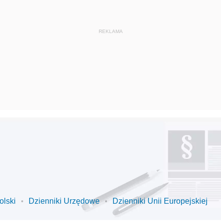
olski
Dzienniki Urzędowe
Dzienniki Unii Europejskiej