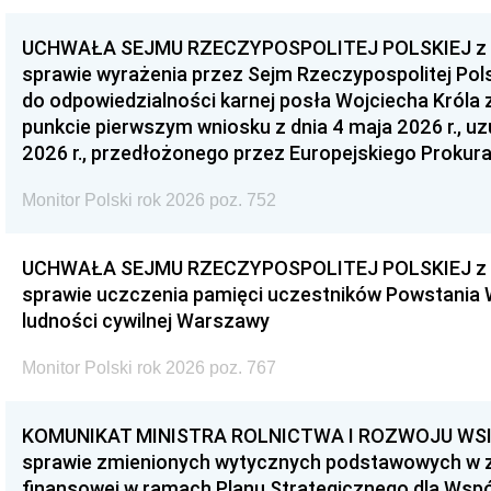
UCHWAŁA SEJMU RZECZYPOSPOLITEJ POLSKIEJ z dnia
sprawie wyrażenia przez Sejm Rzeczypospolitej Pols
do odpowiedzialności karnej posła Wojciecha Króla 
punkcie pierwszym wniosku z dnia 4 maja 2026 r., u
2026 r., przedłożonego przez Europejskiego Prokur
Monitor Polski rok 2026 poz. 752
UCHWAŁA SEJMU RZECZYPOSPOLITEJ POLSKIEJ z dnia
sprawie uczczenia pamięci uczestników Powstania
ludności cywilnej Warszawy
Monitor Polski rok 2026 poz. 767
KOMUNIKAT MINISTRA ROLNICTWA I ROZWOJU WSI z d
sprawie zmienionych wytycznych podstawowych w 
finansowej w ramach Planu Strategicznego dla Wspóln