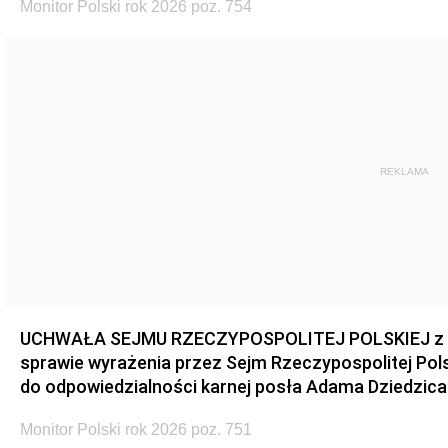
Monitor Polski rok 2026 poz. 754
REKLAMA
UCHWAŁA SEJMU RZECZYPOSPOLITEJ POLSKIEJ z dnia
sprawie wyrażenia przez Sejm Rzeczypospolitej Pols
do odpowiedzialności karnej posła Adama Dziedzica
Monitor Polski rok 2026 poz. 751