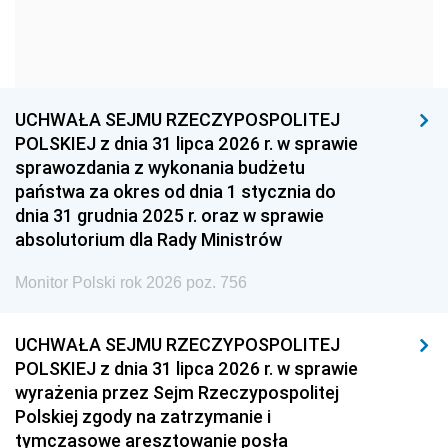
1954
1953
1952
1951
1950
1949
1948
1947
1946
UCHWAŁA SEJMU RZECZYPOSPOLITEJ
1939
1938
1937
POLSKIEJ z dnia 31 lipca 2026 r. w sprawie
sprawozdania z wykonania budżetu
1936
1930
państwa za okres od dnia 1 stycznia do
dnia 31 grudnia 2025 r. oraz w sprawie
absolutorium dla Rady Ministrów
Monitor Polski rok 2026 poz. 756
UCHWAŁA SEJMU RZECZYPOSPOLITEJ
POLSKIEJ z dnia 31 lipca 2026 r. w sprawie
wyrażenia przez Sejm Rzeczypospolitej
Polskiej zgody na zatrzymanie i
tymczasowe aresztowanie posła