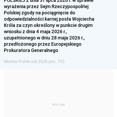
POLSKIEJ z dnia 31 lipca 2026 r. w sprawie
1993
1992
1991
wyrażenia przez Sejm Rzeczypospolitej
Polskiej zgody na pociągnięcie do
1990
1989
1988
odpowiedzialności karnej posła Wojciecha
1987
1986
1985
Króla za czyn określony w punkcie drugim
wniosku z dnia 4 maja 2026 r.,
1984
1983
1982
uzupełnionego w dniu 28 maja 2026 r.,
1981
1980
1979
przedłożonego przez Europejskiego
Prokuratora Generalnego
1978
1977
1976
1975
1974
1973
Monitor Polski rok 2026 poz. 753
1972
1971
1970
1969
1968
1967
1966
1965
1964
1963
1962
1961
REKLAMA
1960
1959
1958
1957
1956
1955