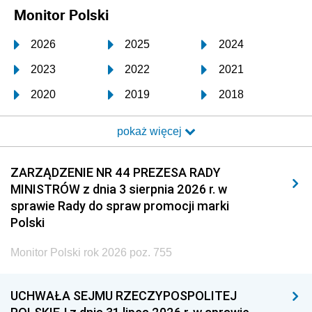
Monitor Polski
2026
2025
2024
2023
2022
2021
2020
2019
2018
2017
2016
2015
pokaż więcej
2014
2013
2012
2011
2010
2009
ZARZĄDZENIE NR 44 PREZESA RADY
MINISTRÓW z dnia 3 sierpnia 2026 r. w
2008
2007
2006
sprawie Rady do spraw promocji marki
2005
2004
2003
Polski
2002
2001
2000
Monitor Polski rok 2026 poz. 755
1999
1998
1997
UCHWAŁA SEJMU RZECZYPOSPOLITEJ
1996
1995
1994