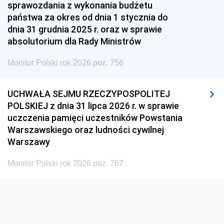
1951
1950
1949
sprawozdania z wykonania budżetu
państwa za okres od dnia 1 stycznia do
1948
1947
1946
dnia 31 grudnia 2025 r. oraz w sprawie
1939
1938
1937
absolutorium dla Rady Ministrów
1936
1930
Monitor Polski rok 2026 poz. 756
UCHWAŁA SEJMU RZECZYPOSPOLITEJ
POLSKIEJ z dnia 31 lipca 2026 r. w sprawie
uczczenia pamięci uczestników Powstania
Warszawskiego oraz ludności cywilnej
Warszawy
Monitor Polski rok 2026 poz. 767