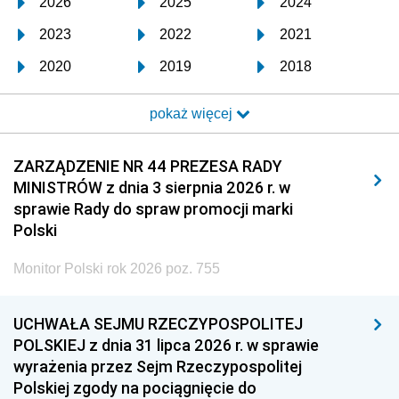
2026
2025
2024
2023
2022
2021
2020
2019
2018
2017
2016
2015
pokaż więcej
2014
2013
2012
2011
2010
2009
ZARZĄDZENIE NR 44 PREZESA RADY
MINISTRÓW z dnia 3 sierpnia 2026 r. w
2008
2007
2006
sprawie Rady do spraw promocji marki
2005
2004
2003
Polski
2002
2001
2000
Monitor Polski rok 2026 poz. 755
1999
1998
1997
UCHWAŁA SEJMU RZECZYPOSPOLITEJ
1996
1995
1994
POLSKIEJ z dnia 31 lipca 2026 r. w sprawie
1993
1992
1991
wyrażenia przez Sejm Rzeczypospolitej
Polskiej zgody na pociągnięcie do
1990
1989
1988