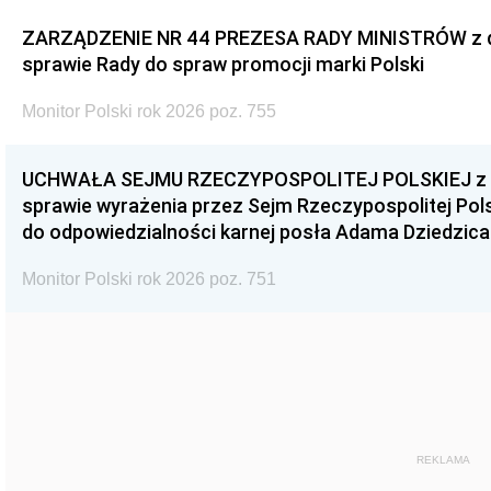
ZARZĄDZENIE NR 44 PREZESA RADY MINISTRÓW z dnia
sprawie Rady do spraw promocji marki Polski
Monitor Polski rok 2026 poz. 755
UCHWAŁA SEJMU RZECZYPOSPOLITEJ POLSKIEJ z dnia
sprawie wyrażenia przez Sejm Rzeczypospolitej Pols
do odpowiedzialności karnej posła Adama Dziedzica
Monitor Polski rok 2026 poz. 751
REKLAMA