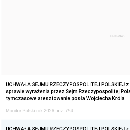
REKLAMA
UCHWAŁA SEJMU RZECZYPOSPOLITEJ POLSKIEJ z dnia
sprawie wyrażenia przez Sejm Rzeczypospolitej Pols
tymczasowe aresztowanie posła Wojciecha Króla
Monitor Polski rok 2026 poz. 754
UCHWAŁA SEJMU RZECZYPOSPOLITEJ POLSKIEJ z dnia