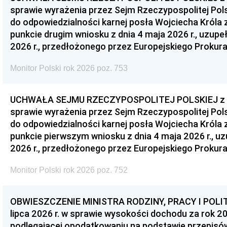
sprawie wyrażenia przez Sejm Rzeczypospolitej Pols
do odpowiedzialności karnej posła Wojciecha Króla 
punkcie drugim wniosku z dnia 4 maja 2026 r., uzupe
2026 r., przedłożonego przez Europejskiego Prokur
Monitor Polski rok 2026 poz. 753
UCHWAŁA SEJMU RZECZYPOSPOLITEJ POLSKIEJ z dnia
sprawie wyrażenia przez Sejm Rzeczypospolitej Pols
do odpowiedzialności karnej posła Wojciecha Króla 
punkcie pierwszym wniosku z dnia 4 maja 2026 r., u
2026 r., przedłożonego przez Europejskiego Prokur
Monitor Polski rok 2026 poz. 752
OBWIESZCZENIE MINISTRA RODZINY, PRACY I POLIT
lipca 2026 r. w sprawie wysokości dochodu za rok 20
podlegającej opodatkowaniu na podstawie przepis