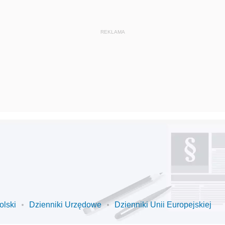
olski
Dzienniki Urzędowe
Dzienniki Unii Europejskiej