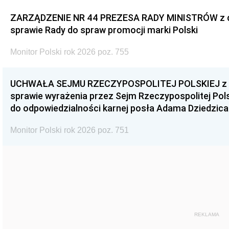
ZARZĄDZENIE NR 44 PREZESA RADY MINISTRÓW z dnia
sprawie Rady do spraw promocji marki Polski
Monitor Polski rok 2026 poz. 755
UCHWAŁA SEJMU RZECZYPOSPOLITEJ POLSKIEJ z dnia
sprawie wyrażenia przez Sejm Rzeczypospolitej Pols
do odpowiedzialności karnej posła Adama Dziedzica
Monitor Polski rok 2026 poz. 751
REKLAMA