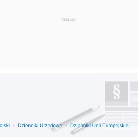
olski
Dzienniki Urzędowe
Dzienniki Unii Europejskiej