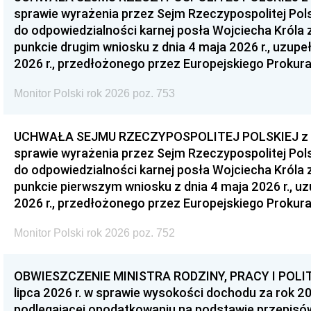
sprawie wyrażenia przez Sejm Rzeczypospolitej Pols
do odpowiedzialności karnej posła Wojciecha Króla 
punkcie drugim wniosku z dnia 4 maja 2026 r., uzupe
2026 r., przedłożonego przez Europejskiego Prokur
Monitor Polski rok 2026 poz. 753
UCHWAŁA SEJMU RZECZYPOSPOLITEJ POLSKIEJ z dnia
sprawie wyrażenia przez Sejm Rzeczypospolitej Pols
do odpowiedzialności karnej posła Wojciecha Króla 
punkcie pierwszym wniosku z dnia 4 maja 2026 r., u
2026 r., przedłożonego przez Europejskiego Prokur
Monitor Polski rok 2026 poz. 752
OBWIESZCZENIE MINISTRA RODZINY, PRACY I POLIT
lipca 2026 r. w sprawie wysokości dochodu za rok 20
podlegającej opodatkowaniu na podstawie przepis