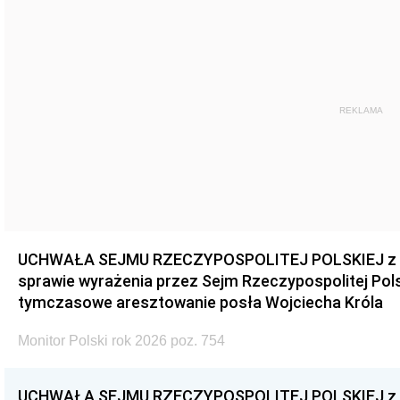
REKLAMA
UCHWAŁA SEJMU RZECZYPOSPOLITEJ POLSKIEJ z dnia
sprawie wyrażenia przez Sejm Rzeczypospolitej Pols
tymczasowe aresztowanie posła Wojciecha Króla
Monitor Polski rok 2026 poz. 754
UCHWAŁA SEJMU RZECZYPOSPOLITEJ POLSKIEJ z dnia