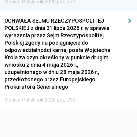
Monitor Polski rok 2026 poz. 771
1951
1950
1949
1948
1947
1946
UCHWAŁA SEJMU RZECZYPOSPOLITEJ
1939
1938
1937
POLSKIEJ z dnia 31 lipca 2026 r. w sprawie
wyrażenia przez Sejm Rzeczypospolitej
1936
1930
Polskiej zgody na pociągnięcie do
odpowiedzialności karnej posła Wojciecha
Króla za czyn określony w punkcie drugim
wniosku z dnia 4 maja 2026 r.,
uzupełnionego w dniu 28 maja 2026 r.,
przedłożonego przez Europejskiego
Prokuratora Generalnego
Monitor Polski rok 2026 poz. 753