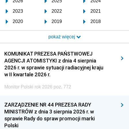
2026
2025
2024
2023
2022
2021
2020
2019
2018
2017
2016
2015
pokaż więcej
2014
2013
2012
2011
2010
2009
KOMUNIKAT PREZESA PAŃSTWOWEJ
AGENCJI ATOMISTYKI z dnia 4 sierpnia
2008
2007
2006
2026 r. w sprawie sytuacji radiacyjnej kraju
2005
2004
2003
w II kwartale 2026 r.
2002
2001
2000
Monitor Polski rok 2026 poz. 772
1999
1998
1997
ZARZĄDZENIE NR 44 PREZESA RADY
1996
1995
1994
MINISTRÓW z dnia 3 sierpnia 2026 r. w
1993
1992
1991
sprawie Rady do spraw promocji marki
Polski
1990
1989
1988